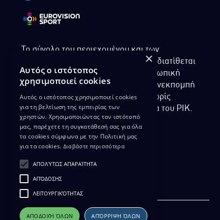
Το σύνολο του περιεχομένου και των
×
υπηρεσιών της ιστοσελίδας του ΡΙΚ διατίθεται
Αυτός ο ιστότοπος
στους επισκέπτες αυστηρά για προσωπική
χρησιμοποιεί cookies
χρήση. Απαγορεύεται η χρήση ή επανεκπομπή
Αυτός ο ιστότοπος χρησιμοποιεί cookies
του, σε οποιοδήποτε μορφή, με ή χωρίς
για τη βελτίωση της εμπειρίας των
επεξεργασία και χωρίς γραπτή άδεια του ΡΙΚ.
χρηστών. Χρησιμοποιώντας τον ιστότοπό
μας, παρέχετε τη συγκατάθεσή σας για όλα
τα cookies σύμφωνα με την Πολιτική μας
για τα cookies.
Διαβάστε περισσότερα
ΔΙΚΑΙΩΜΑ ΠΡΟΣΤΑΣΙΑΣ ΔΕΔΟΜΕΝΩΝ
ΑΠΟΛΎΤΩΣ ΑΠΑΡΑΊΤΗΤΑ
ΠΟΛΙΤΙΚΗ ΑΠΟΡΡΗΤΟΥ
ΑΠΌΔΟΣΗΣ
ΔΙΑΘΕΣΗ ΑΡΧΕΙΑΚΟΥ ΥΛΙΚΟΥ
ΠΟΛΙΤΙΚΗ ΑΠΟΡΡΗΤΟΥ EUROVISION
ΛΕΙΤΟΥΡΓΙΚΌΤΗΤΑΣ
ΑΠΟΔΟΧΉ ΌΛΩΝ
ΑΠΌΡΡΙΨΗ ΌΛΩΝ