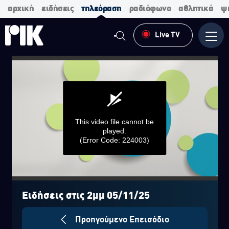
αρχική
ειδήσεις
τηλεόραση
ραδιόφωνο
αθλητικά
ψ
Live TV
Μενο
This video file cannot be
played.
(Error Code: 224003)
0
seconds
of
Ειδήσεις στις 2μμ 05/11/25
0
seconds
Προηγούμενο Επεισόδιο