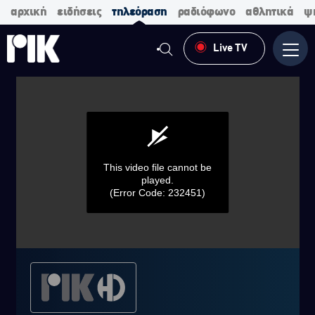
αρχική
ειδήσεις
τηλεόραση
ραδιόφωνο
αθλητικά
ψ
Live TV
Μενο
This video file cannot be
played.
(Error Code: 232451)
0
seconds
of
0
seconds