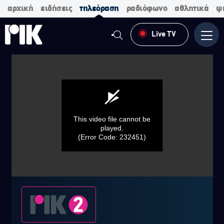
αρχική
ειδήσεις
τηλεόραση
ραδιόφωνο
αθλητικά
ψ
Live TV
Μενο
This video file cannot be
played.
(Error Code: 232451)
0
seconds
of
0
seconds