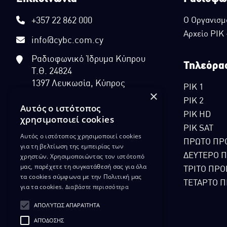
+357 22 862 000
Ο Οργανισμ
Αρχείο ΡΙΚ
info@cybc.com.cy
Ραδιοφωνικό Ίδρυμα Κύπρου
Τηλεόρα
Τ.Θ. 24824
1397 Λευκωσία, Κύπρος
ΡΙΚ 1
×
ΡΙΚ 2
Αυτός ο ιστότοπος
ΡΙΚ HD
χρησιμοποιεί cookies
ΡΙΚ SAT
Αυτός ο ιστότοπος χρησιμοποιεί cookies
ΠΡΩΤΟ ΠΡ
για τη βελτίωση της εμπειρίας των
χρηστών. Χρησιμοποιώντας τον ιστότοπό
ΔΕΥΤΕΡΟ 
μας, παρέχετε τη συγκατάθεσή σας για όλα
ΤΡΙΤΟ ΠΡΟ
τα cookies σύμφωνα με την Πολιτική μας
ΤΕΤΑΡΤΟ Π
για τα cookies.
Διαβάστε περισσότερα
ΑΠΟΛΎΤΩΣ ΑΠΑΡΑΊΤΗΤΑ
ΑΠΌΔΟΣΗΣ