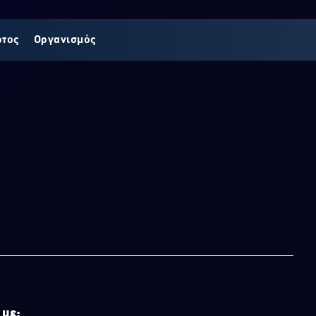
οτος
Οργανισμός
 με: