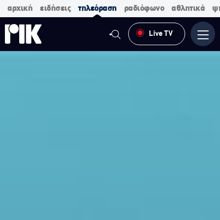
αρχική
ειδήσεις
τηλεόραση
ραδιόφωνο
αθλητικά
ψ
Live TV
Μενο