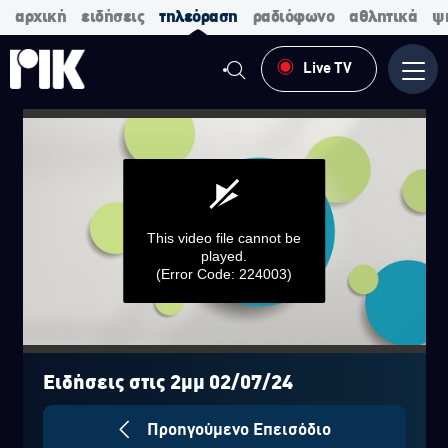
αρχική
ειδήσεις
τηλεόραση
ραδιόφωνο
αθλητικά
ψ
Live TV
Μενο
This video file cannot be
played.
(Error Code: 224003)
0
seconds
of
Ειδήσεις στις 2μμ 02/07/24
0
seconds
Προηγούμενο Επεισόδιο