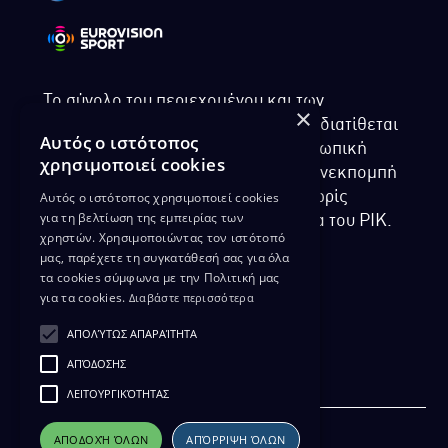
Το σύνολο του περιεχομένου και των
×
υπηρεσιών της ιστοσελίδας του ΡΙΚ διατίθεται
Αυτός ο ιστότοπος
στους επισκέπτες αυστηρά για προσωπική
χρησιμοποιεί cookies
χρήση. Απαγορεύεται η χρήση ή επανεκπομπή
Αυτός ο ιστότοπος χρησιμοποιεί cookies
του, σε οποιοδήποτε μορφή, με ή χωρίς
για τη βελτίωση της εμπειρίας των
επεξεργασία και χωρίς γραπτή άδεια του ΡΙΚ.
χρηστών. Χρησιμοποιώντας τον ιστότοπό
μας, παρέχετε τη συγκατάθεσή σας για όλα
τα cookies σύμφωνα με την Πολιτική μας
για τα cookies.
Διαβάστε περισσότερα
ΔΙΚΑΙΩΜΑ ΠΡΟΣΤΑΣΙΑΣ ΔΕΔΟΜΕΝΩΝ
ΑΠΟΛΎΤΩΣ ΑΠΑΡΑΊΤΗΤΑ
ΠΟΛΙΤΙΚΗ ΑΠΟΡΡΗΤΟΥ
ΑΠΌΔΟΣΗΣ
ΔΙΑΘΕΣΗ ΑΡΧΕΙΑΚΟΥ ΥΛΙΚΟΥ
ΠΟΛΙΤΙΚΗ ΑΠΟΡΡΗΤΟΥ EUROVISION
ΛΕΙΤΟΥΡΓΙΚΌΤΗΤΑΣ
ΑΠΟΔΟΧΉ ΌΛΩΝ
ΑΠΌΡΡΙΨΗ ΌΛΩΝ