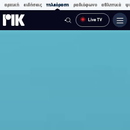
αρχική
ειδήσεις
τηλεόραση
ραδιόφωνο
αθλητικά
ψ
Live TV
Μενο