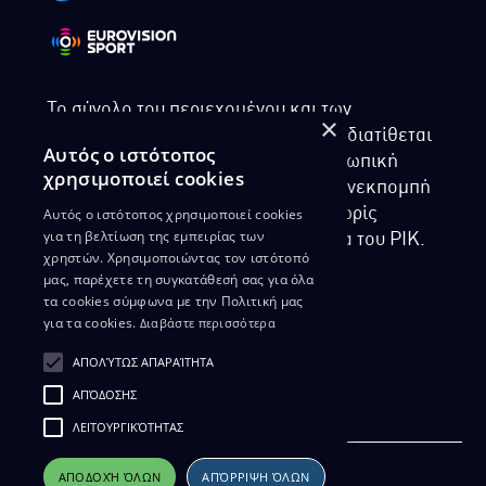
Το σύνολο του περιεχομένου και των
×
υπηρεσιών της ιστοσελίδας του ΡΙΚ διατίθεται
Αυτός ο ιστότοπος
στους επισκέπτες αυστηρά για προσωπική
χρησιμοποιεί cookies
χρήση. Απαγορεύεται η χρήση ή επανεκπομπή
Αυτός ο ιστότοπος χρησιμοποιεί cookies
του, σε οποιοδήποτε μορφή, με ή χωρίς
για τη βελτίωση της εμπειρίας των
επεξεργασία και χωρίς γραπτή άδεια του ΡΙΚ.
χρηστών. Χρησιμοποιώντας τον ιστότοπό
μας, παρέχετε τη συγκατάθεσή σας για όλα
τα cookies σύμφωνα με την Πολιτική μας
για τα cookies.
Διαβάστε περισσότερα
ΔΙΚΑΙΩΜΑ ΠΡΟΣΤΑΣΙΑΣ ΔΕΔΟΜΕΝΩΝ
ΑΠΟΛΎΤΩΣ ΑΠΑΡΑΊΤΗΤΑ
ΠΟΛΙΤΙΚΗ ΑΠΟΡΡΗΤΟΥ
ΑΠΌΔΟΣΗΣ
ΔΙΑΘΕΣΗ ΑΡΧΕΙΑΚΟΥ ΥΛΙΚΟΥ
ΠΟΛΙΤΙΚΗ ΑΠΟΡΡΗΤΟΥ EUROVISION
ΛΕΙΤΟΥΡΓΙΚΌΤΗΤΑΣ
ΑΠΟΔΟΧΉ ΌΛΩΝ
ΑΠΌΡΡΙΨΗ ΌΛΩΝ