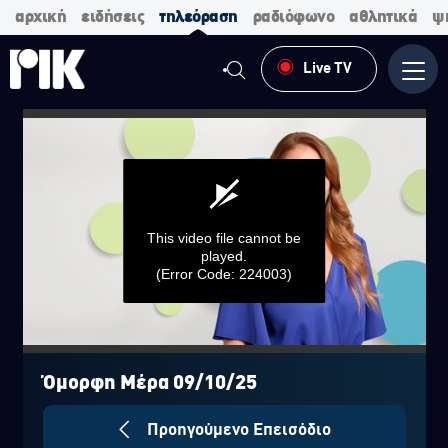
αρχική
ειδήσεις
τηλεόραση
ραδιόφωνο
αθλητικά
ψ
Live TV
Μενο
This video file cannot be
played.
(Error Code: 224003)
0
seconds
of
Όμορφη Μέρα 09/10/25
0
seconds
Προηγούμενο Επεισόδιο