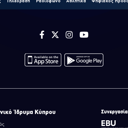
ς
Τηλεόραση
Ραδιόφωνο
Αθλητικά
Ψηφιακός Ηρόδ
νικό Ίδρυμα Κύπρου
Συνεργασία
ός