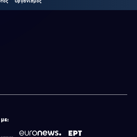
οτος
Οργανισμός
 με: