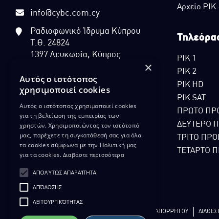
Αρχείο ΡΙΚ
info@cybc.com.cy
Ραδιοφωνικό Ίδρυμα Κύπρου
Τηλεόρα
Τ.Θ. 24824
1397 Λευκωσία, Κύπρος
ΡΙΚ 1
×
ΡΙΚ 2
Αυτός ο ιστότοπος
ΡΙΚ HD
χρησιμοποιεί cookies
ΡΙΚ SAT
Αυτός ο ιστότοπος χρησιμοποιεί cookies
ΠΡΩΤΟ ΠΡ
για τη βελτίωση της εμπειρίας των
ΔΕΥΤΕΡΟ 
χρηστών. Χρησιμοποιώντας τον ιστότοπό
μας, παρέχετε τη συγκατάθεσή σας για όλα
ΤΡΙΤΟ ΠΡΟ
τα cookies σύμφωνα με την Πολιτική μας
ΤΕΤΑΡΤΟ Π
για τα cookies.
Διαβάστε περισσότερα
ΑΠΟΛΎΤΩΣ ΑΠΑΡΑΊΤΗΤΑ
ΑΠΌΔΟΣΗΣ
ΛΕΙΤΟΥΡΓΙΚΌΤΗΤΑΣ
ΔΙΚΑΙΩΜΑ ΠΡΟΣΤΑΣΙΑΣ ΔΕΔΟΜΕΝΩΝ
ΠΟΛΙΤΙΚΗ ΑΠΟΡΡΗΤΟΥ
ΔΙΑΘΕΣ