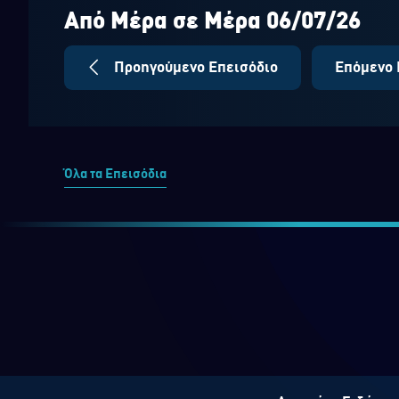
seconds
Volume
90%
Από Μέρα σε Μέρα 06/07/26
Προηγούμενο Επεισόδιο
Επόμενο 
Όλα τα Επεισόδια