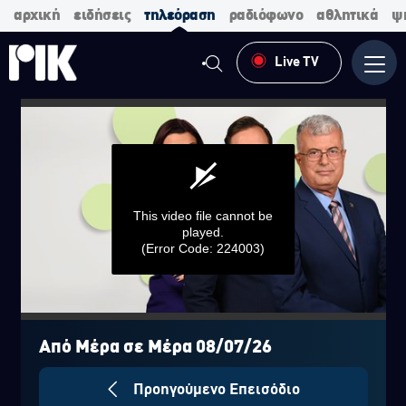
αρχική
ειδήσεις
τηλεόραση
ραδιόφωνο
αθλητικά
ψ
Live TV
Μενο
This video file cannot be
played.
(Error Code: 224003)
0
seconds
of
Από Μέρα σε Μέρα 08/07/26
0
seconds
Προηγούμενο Επεισόδιο