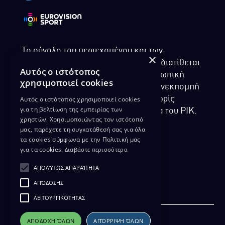
Το σύνολο του περιεχομένου και των
×
υπηρεσιών της ιστοσελίδας του ΡΙΚ διατίθεται
Αυτός ο ιστότοπος
στους επισκέπτες αυστηρά για προσωπική
χρησιμοποιεί cookies
χρήση. Απαγορεύεται η χρήση ή επανεκπομπή
Αυτός ο ιστότοπος χρησιμοποιεί cookies
του, σε οποιοδήποτε μορφή, με ή χωρίς
για τη βελτίωση της εμπειρίας των
επεξεργασία και χωρίς γραπτή άδεια του ΡΙΚ.
χρηστών. Χρησιμοποιώντας τον ιστότοπό
μας, παρέχετε τη συγκατάθεσή σας για όλα
τα cookies σύμφωνα με την Πολιτική μας
για τα cookies.
Διαβάστε περισσότερα
ΔΙΚΑΙΩΜΑ ΠΡΟΣΤΑΣΙΑΣ ΔΕΔΟΜΕΝΩΝ
ΑΠΟΛΎΤΩΣ ΑΠΑΡΑΊΤΗΤΑ
ΠΟΛΙΤΙΚΗ ΑΠΟΡΡΗΤΟΥ
ΑΠΌΔΟΣΗΣ
ΔΙΑΘΕΣΗ ΑΡΧΕΙΑΚΟΥ ΥΛΙΚΟΥ
ΠΟΛΙΤΙΚΗ ΑΠΟΡΡΗΤΟΥ EUROVISION
ΛΕΙΤΟΥΡΓΙΚΌΤΗΤΑΣ
ΑΠΟΔΟΧΉ ΌΛΩΝ
ΑΠΌΡΡΙΨΗ ΌΛΩΝ