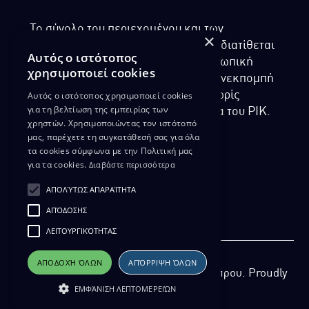
Το σύνολο του περιεχομένου και των
×
υπηρεσιών της ιστοσελίδας του ΡΙΚ διατίθεται
Αυτός ο ιστότοπος
στους επισκέπτες αυστηρά για προσωπική
χρησιμοποιεί cookies
χρήση. Απαγορεύεται η χρήση ή επανεκπομπή
του, σε οποιοδήποτε μορφή, με ή χωρίς
Αυτός ο ιστότοπος χρησιμοποιεί cookies
για τη βελτίωση της εμπειρίας των
επεξεργασία και χωρίς γραπτή άδεια του ΡΙΚ.
χρηστών. Χρησιμοποιώντας τον ιστότοπό
μας, παρέχετε τη συγκατάθεσή σας για όλα
τα cookies σύμφωνα με την Πολιτική μας
για τα cookies.
Διαβάστε περισσότερα
ΔΙΚΑΙΩΜΑ ΠΡΟΣΤΑΣΙΑΣ ΔΕΔΟΜΕΝΩΝ
ΑΠΟΛΎΤΩΣ ΑΠΑΡΑΊΤΗΤΑ
ΠΟΛΙΤΙΚΗ ΑΠΟΡΡΗΤΟΥ
ΑΠΌΔΟΣΗΣ
ΔΙΑΘΕΣΗ ΑΡΧΕΙΑΚΟΥ ΥΛΙΚΟΥ
ΠΟΛΙΤΙΚΗ ΑΠΟΡΡΗΤΟΥ EUROVISION
ΛΕΙΤΟΥΡΓΙΚΌΤΗΤΑΣ
ΑΠΟΔΟΧΉ ΌΛΩΝ
ΑΠΌΡΡΙΨΗ ΌΛΩΝ
Copyright 2026 Ραδιοφωνικό Ίδρυμα Κύπρου. Proudly
ΕΜΦΆΝΙΣΗ ΛΕΠΤΟΜΕΡΕΙΏΝ
developed by
Pixel Actions
for ΡΙΚ