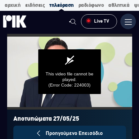
αρχική
ειδήσεις
τηλεόραση
ραδιόφωνο
αθλητικά
ψ
Live TV
Μενο
This video file cannot be
played.
(Error Code: 224003)
0
seconds
of
Αποτυπώματα 27/05/25
0
seconds
Προηγούμενο Επεισόδιο