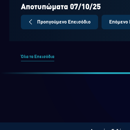
seconds
Volume
90%
Αποτυπώματα 07/10/25
Προηγούμενο Επεισόδιο
Επόμενο 
Όλα τα Επεισόδια