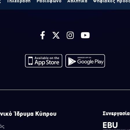
ς
Τηλεόραση
Ραδιόφωνο
Αθλητικά
Ψηφιακός Ηρόδ
νικό Ίδρυμα Κύπρου
Συνεργασία
ός