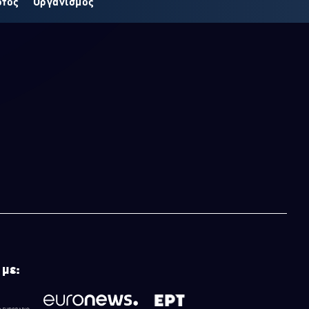
οτος
Οργανισμός
 με: