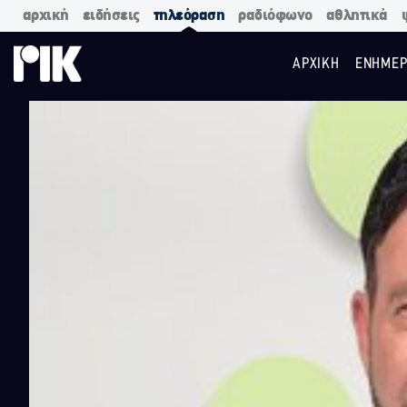
αρχική
ειδήσεις
τηλεόραση
ραδιόφωνο
αθλητικά
ΑΡΧΙΚΗ
ΕΝΗΜΕΡ