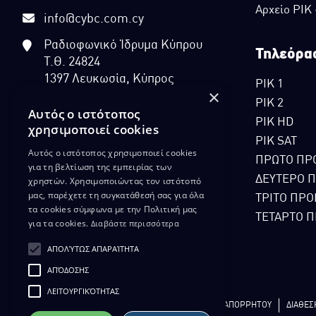
Αρχείο ΡΙΚ
info@cybc.com.cy
Ραδιοφωνικό Ίδρυμα Κύπρου
Τηλεόρα
Τ.Θ. 24824
1397 Λευκωσία, Κύπρος
ΡΙΚ 1
×
ΡΙΚ 2
Αυτός ο ιστότοπος
ΡΙΚ HD
χρησιμοποιεί cookies
ΡΙΚ SAT
Αυτός ο ιστότοπος χρησιμοποιεί cookies
ΠΡΩΤΟ ΠΡ
για τη βελτίωση της εμπειρίας των
ΔΕΥΤΕΡΟ 
χρηστών. Χρησιμοποιώντας τον ιστότοπό
μας, παρέχετε τη συγκατάθεσή σας για όλα
ΤΡΙΤΟ ΠΡΟ
τα cookies σύμφωνα με την Πολιτική μας
ΤΕΤΑΡΤΟ Π
για τα cookies.
Διαβάστε περισσότερα
ΑΠΟΛΎΤΩΣ ΑΠΑΡΑΊΤΗΤΑ
ΑΠΌΔΟΣΗΣ
ΛΕΙΤΟΥΡΓΙΚΌΤΗΤΑΣ
ΔΙΚΑΙΩΜΑ ΠΡΟΣΤΑΣΙΑΣ ΔΕΔΟΜΕΝΩΝ
ΠΟΛΙΤΙΚΗ ΑΠΟΡΡΗΤΟΥ
ΔΙΑΘΕΣ