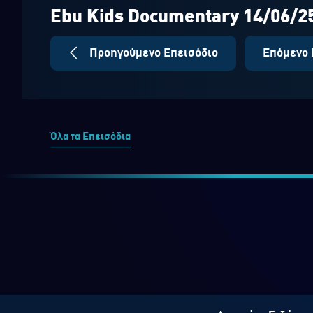
seconds
Volume
90%
Ebu Kids Documentary 14/06/2
Προηγούμενο Επεισόδιο
Επόμενο 
Όλα τα Επεισόδια