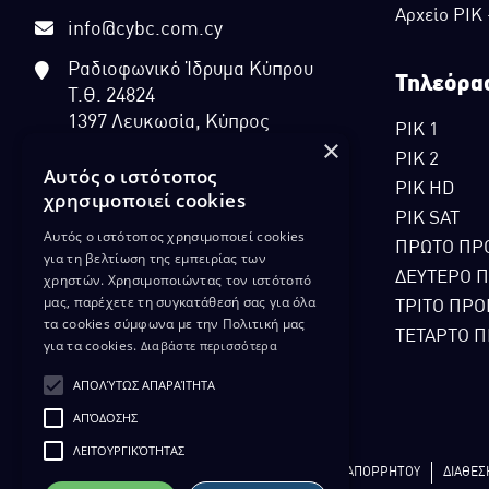
Αρχείο ΡΙΚ
info@cybc.com.cy
Ραδιοφωνικό Ίδρυμα Κύπρου
Τηλεόρα
Τ.Θ. 24824
1397 Λευκωσία, Κύπρος
ΡΙΚ 1
×
ΡΙΚ 2
Αυτός ο ιστότοπος
ΡΙΚ HD
χρησιμοποιεί cookies
ΡΙΚ SAT
Αυτός ο ιστότοπος χρησιμοποιεί cookies
ΠΡΩΤΟ ΠΡ
για τη βελτίωση της εμπειρίας των
ΔΕΥΤΕΡΟ 
χρηστών. Χρησιμοποιώντας τον ιστότοπό
μας, παρέχετε τη συγκατάθεσή σας για όλα
ΤΡΙΤΟ ΠΡΟ
τα cookies σύμφωνα με την Πολιτική μας
ΤΕΤΑΡΤΟ Π
για τα cookies.
Διαβάστε περισσότερα
ΑΠΟΛΎΤΩΣ ΑΠΑΡΑΊΤΗΤΑ
ΑΠΌΔΟΣΗΣ
ΛΕΙΤΟΥΡΓΙΚΌΤΗΤΑΣ
ΔΙΚΑΙΩΜΑ ΠΡΟΣΤΑΣΙΑΣ ΔΕΔΟΜΕΝΩΝ
ΠΟΛΙΤΙΚΗ ΑΠΟΡΡΗΤΟΥ
ΔΙΑΘΕΣ