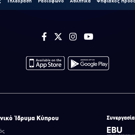
ς
Τηλεόραση
Ραδιόφωνο
Αθλητικά
Ψηφιακός Ηρόδ
νικό Ίδρυμα Κύπρου
Συνεργασία
ός