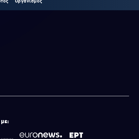
οτος
Οργανισμός
 με: