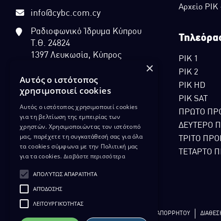
Αρχείο ΡΙΚ
info@cybc.com.cy
Ραδιοφωνικό Ίδρυμα Κύπρου
Τηλεόρα
Τ.Θ. 24824
1397 Λευκωσία, Κύπρος
ΡΙΚ 1
×
ΡΙΚ 2
Αυτός ο ιστότοπος
ΡΙΚ HD
χρησιμοποιεί cookies
ΡΙΚ SAT
Αυτός ο ιστότοπος χρησιμοποιεί cookies
ΠΡΩΤΟ ΠΡ
για τη βελτίωση της εμπειρίας των
ΔΕΥΤΕΡΟ 
χρηστών. Χρησιμοποιώντας τον ιστότοπό
μας, παρέχετε τη συγκατάθεσή σας για όλα
ΤΡΙΤΟ ΠΡΟ
τα cookies σύμφωνα με την Πολιτική μας
ΤΕΤΑΡΤΟ Π
για τα cookies.
Διαβάστε περισσότερα
ΑΠΟΛΎΤΩΣ ΑΠΑΡΑΊΤΗΤΑ
ΑΠΌΔΟΣΗΣ
ΛΕΙΤΟΥΡΓΙΚΌΤΗΤΑΣ
ΔΙΚΑΙΩΜΑ ΠΡΟΣΤΑΣΙΑΣ ΔΕΔΟΜΕΝΩΝ
ΠΟΛΙΤΙΚΗ ΑΠΟΡΡΗΤΟΥ
ΔΙΑΘΕΣ