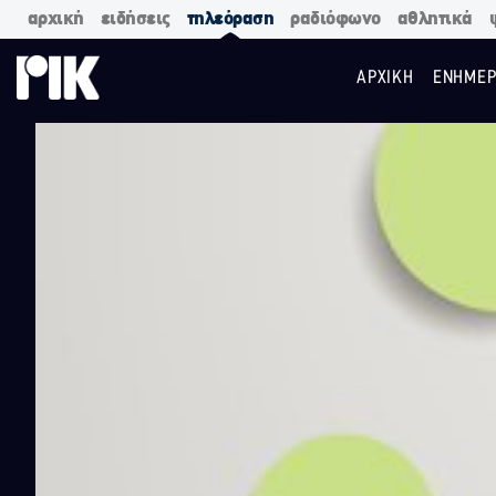
αρχική
ειδήσεις
τηλεόραση
ραδιόφωνο
αθλητικά
ΑΡΧΙΚΗ
ΕΝΗΜΕΡ