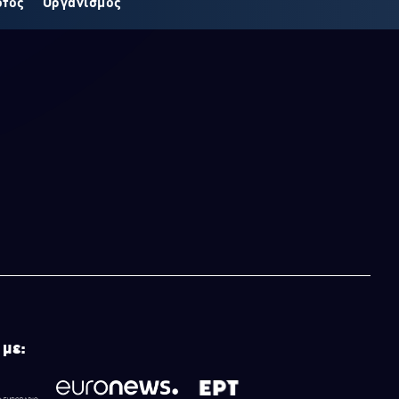
οτος
Οργανισμός
 με: