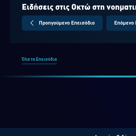
seconds
Volume
90%
Ειδήσεις στις Οκτώ στη νοηματ
Προηγούμενο Επεισόδιο
Επόμενο 
Όλα τα Επεισόδια