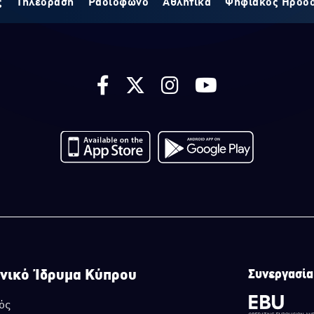
ς
Τηλεόραση
Ραδιόφωνο
Αθλητικά
Ψηφιακός Ηρόδ
νικό Ίδρυμα Κύπρου
Συνεργασία
ός