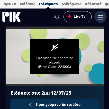
αρχική
ειδήσεις
τηλεόραση
ραδιόφωνο
αθλητικά
ψ
Live TV
Μενο
This video file cannot be
played.
(Error Code: 224003)
0
seconds
of
Ειδήσεις στις 2μμ 12/07/25
0
seconds
Προηγούμενο Επεισόδιο