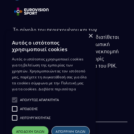
Το σύνολο του περιεχομένου και των
×
υπηρεσιών της ιστοσελίδας του ΡΙΚ διατίθεται
Αυτός ο ιστότοπος
στους επισκέπτες αυστηρά για προσωπική
χρησιμοποιεί cookies
χρήση. Απαγορεύεται η χρήση ή επανεκπομπή
Αυτός ο ιστότοπος χρησιμοποιεί cookies
του, σε οποιοδήποτε μορφή, με ή χωρίς
για τη βελτίωση της εμπειρίας των
επεξεργασία και χωρίς γραπτή άδεια του ΡΙΚ.
χρηστών. Χρησιμοποιώντας τον ιστότοπό
μας, παρέχετε τη συγκατάθεσή σας για όλα
τα cookies σύμφωνα με την Πολιτική μας
για τα cookies.
Διαβάστε περισσότερα
ΔΙΚΑΙΩΜΑ ΠΡΟΣΤΑΣΙΑΣ ΔΕΔΟΜΕΝΩΝ
ΑΠΟΛΎΤΩΣ ΑΠΑΡΑΊΤΗΤΑ
ΠΟΛΙΤΙΚΗ ΑΠΟΡΡΗΤΟΥ
ΑΠΌΔΟΣΗΣ
ΔΙΑΘΕΣΗ ΑΡΧΕΙΑΚΟΥ ΥΛΙΚΟΥ
ΠΟΛΙΤΙΚΗ ΑΠΟΡΡΗΤΟΥ EUROVISION
ΛΕΙΤΟΥΡΓΙΚΌΤΗΤΑΣ
ΑΠΟΔΟΧΉ ΌΛΩΝ
ΑΠΌΡΡΙΨΗ ΌΛΩΝ