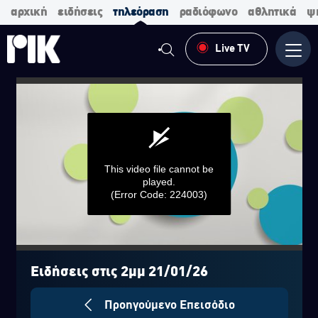
αρχική
ειδήσεις
τηλεόραση
ραδιόφωνο
αθλητικά
ψ
Live TV
Μενο
This video file cannot be
played.
(Error Code: 224003)
0
seconds
of
Ειδήσεις στις 2μμ 21/01/26
0
seconds
Προηγούμενο Επεισόδιο