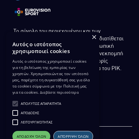
Το σύνολο του περιεχομένου και των
×
υπηρεσιών της ιστοσελίδας του ΡΙΚ διατίθεται
Αυτός ο ιστότοπος
στους επισκέπτες αυστηρά για προσωπική
χρησιμοποιεί cookies
χρήση. Απαγορεύεται η χρήση ή επανεκπομπή
Αυτός ο ιστότοπος χρησιμοποιεί cookies
του, σε οποιοδήποτε μορφή, με ή χωρίς
για τη βελτίωση της εμπειρίας των
επεξεργασία και χωρίς γραπτή άδεια του ΡΙΚ.
χρηστών. Χρησιμοποιώντας τον ιστότοπό
μας, παρέχετε τη συγκατάθεσή σας για όλα
τα cookies σύμφωνα με την Πολιτική μας
για τα cookies.
Διαβάστε περισσότερα
ΔΙΚΑΙΩΜΑ ΠΡΟΣΤΑΣΙΑΣ ΔΕΔΟΜΕΝΩΝ
ΑΠΟΛΎΤΩΣ ΑΠΑΡΑΊΤΗΤΑ
ΠΟΛΙΤΙΚΗ ΑΠΟΡΡΗΤΟΥ
ΑΠΌΔΟΣΗΣ
ΔΙΑΘΕΣΗ ΑΡΧΕΙΑΚΟΥ ΥΛΙΚΟΥ
ΠΟΛΙΤΙΚΗ ΑΠΟΡΡΗΤΟΥ EUROVISION
ΛΕΙΤΟΥΡΓΙΚΌΤΗΤΑΣ
ΑΠΟΔΟΧΉ ΌΛΩΝ
ΑΠΌΡΡΙΨΗ ΌΛΩΝ