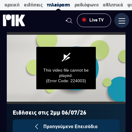
αρχική
ειδήσεις
τηλεόραση
ραδιόφωνο
αθλητικά
ψ
Live TV
Μενο
This video file cannot be
played.
(Error Code: 224003)
0
seconds
of
Ειδήσεις στις 2μμ 06/07/26
0
seconds
Προηγούμενο Επεισόδιο