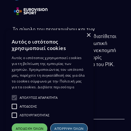
Το σύνολο του περιεχομένου και των
×
υπηρεσιών της ιστοσελίδας του ΡΙΚ διατίθεται
Αυτός ο ιστότοπος
στους επισκέπτες αυστηρά για προσωπική
χρησιμοποιεί cookies
χρήση. Απαγορεύεται η χρήση ή επανεκπομπή
Αυτός ο ιστότοπος χρησιμοποιεί cookies
του, σε οποιοδήποτε μορφή, με ή χωρίς
για τη βελτίωση της εμπειρίας των
επεξεργασία και χωρίς γραπτή άδεια του ΡΙΚ.
χρηστών. Χρησιμοποιώντας τον ιστότοπό
μας, παρέχετε τη συγκατάθεσή σας για όλα
τα cookies σύμφωνα με την Πολιτική μας
για τα cookies.
Διαβάστε περισσότερα
ΔΙΚΑΙΩΜΑ ΠΡΟΣΤΑΣΙΑΣ ΔΕΔΟΜΕΝΩΝ
ΑΠΟΛΎΤΩΣ ΑΠΑΡΑΊΤΗΤΑ
ΠΟΛΙΤΙΚΗ ΑΠΟΡΡΗΤΟΥ
ΑΠΌΔΟΣΗΣ
ΔΙΑΘΕΣΗ ΑΡΧΕΙΑΚΟΥ ΥΛΙΚΟΥ
ΠΟΛΙΤΙΚΗ ΑΠΟΡΡΗΤΟΥ EUROVISION
ΛΕΙΤΟΥΡΓΙΚΌΤΗΤΑΣ
ΑΠΟΔΟΧΉ ΌΛΩΝ
ΑΠΌΡΡΙΨΗ ΌΛΩΝ