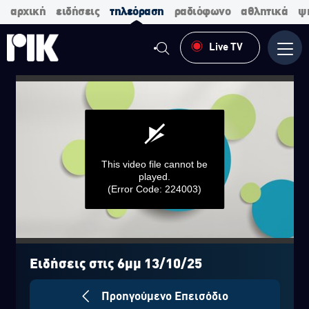
αρχική
ειδήσεις
τηλεόραση
ραδιόφωνο
αθλητικά
ψ
Live TV
Μενο
This video file cannot be
played.
(Error Code: 224003)
0
seconds
of
Ειδήσεις στις 6μμ 13/10/25
0
seconds
Προηγούμενο Επεισόδιο