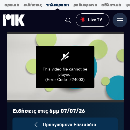
αρχική
ειδήσεις
τηλεόραση
ραδιόφωνο
αθλητικά
ψ
Live TV
Μενο
This video file cannot be
played.
(Error Code: 224003)
0
seconds
of
Ειδήσεις στις 6μμ 07/07/26
0
seconds
Προηγούμενο Επεισόδιο