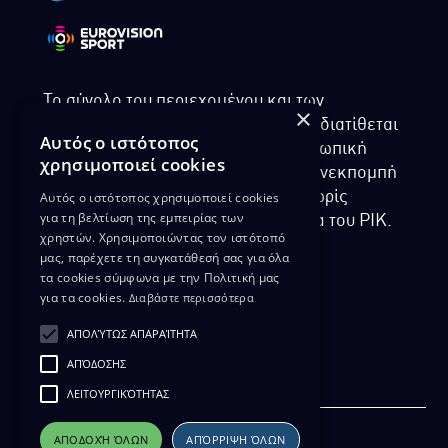
Το σύνολο του περιεχομένου και των
×
υπηρεσιών της ιστοσελίδας του ΡΙΚ διατίθεται
Αυτός ο ιστότοπος
στους επισκέπτες αυστηρά για προσωπική
χρησιμοποιεί cookies
χρήση. Απαγορεύεται η χρήση ή επανεκπομπή
Αυτός ο ιστότοπος χρησιμοποιεί cookies
του, σε οποιοδήποτε μορφή, με ή χωρίς
για τη βελτίωση της εμπειρίας των
επεξεργασία και χωρίς γραπτή άδεια του ΡΙΚ.
χρηστών. Χρησιμοποιώντας τον ιστότοπό
μας, παρέχετε τη συγκατάθεσή σας για όλα
τα cookies σύμφωνα με την Πολιτική μας
για τα cookies.
Διαβάστε περισσότερα
ΔΙΚΑΙΩΜΑ ΠΡΟΣΤΑΣΙΑΣ ΔΕΔΟΜΕΝΩΝ
ΑΠΟΛΎΤΩΣ ΑΠΑΡΑΊΤΗΤΑ
ΠΟΛΙΤΙΚΗ ΑΠΟΡΡΗΤΟΥ
ΑΠΌΔΟΣΗΣ
ΔΙΑΘΕΣΗ ΑΡΧΕΙΑΚΟΥ ΥΛΙΚΟΥ
ΠΟΛΙΤΙΚΗ ΑΠΟΡΡΗΤΟΥ EUROVISION
ΛΕΙΤΟΥΡΓΙΚΌΤΗΤΑΣ
ΑΠΟΔΟΧΉ ΌΛΩΝ
ΑΠΌΡΡΙΨΗ ΌΛΩΝ