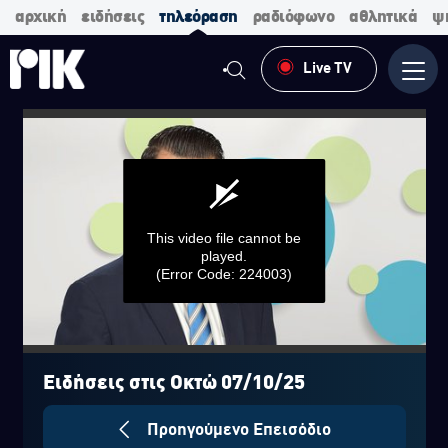
αρχική
ειδήσεις
τηλεόραση
ραδιόφωνο
αθλητικά
ψ
Live TV
Μενο
This video file cannot be
played.
(Error Code: 224003)
0
seconds
of
Ειδήσεις στις Οκτώ 07/10/25
0
seconds
Προηγούμενο Επεισόδιο