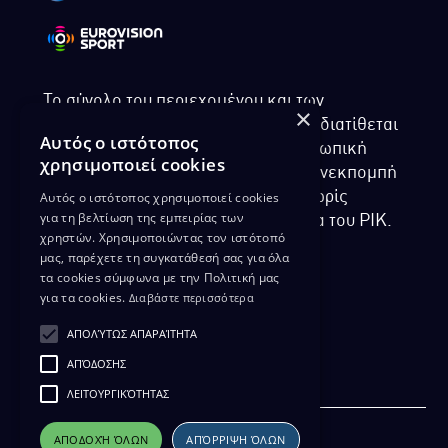
Το σύνολο του περιεχομένου και των
×
υπηρεσιών της ιστοσελίδας του ΡΙΚ διατίθεται
Αυτός ο ιστότοπος
στους επισκέπτες αυστηρά για προσωπική
χρησιμοποιεί cookies
χρήση. Απαγορεύεται η χρήση ή επανεκπομπή
Αυτός ο ιστότοπος χρησιμοποιεί cookies
του, σε οποιοδήποτε μορφή, με ή χωρίς
για τη βελτίωση της εμπειρίας των
επεξεργασία και χωρίς γραπτή άδεια του ΡΙΚ.
χρηστών. Χρησιμοποιώντας τον ιστότοπό
μας, παρέχετε τη συγκατάθεσή σας για όλα
τα cookies σύμφωνα με την Πολιτική μας
για τα cookies.
Διαβάστε περισσότερα
ΔΙΚΑΙΩΜΑ ΠΡΟΣΤΑΣΙΑΣ ΔΕΔΟΜΕΝΩΝ
ΑΠΟΛΎΤΩΣ ΑΠΑΡΑΊΤΗΤΑ
ΠΟΛΙΤΙΚΗ ΑΠΟΡΡΗΤΟΥ
ΑΠΌΔΟΣΗΣ
ΔΙΑΘΕΣΗ ΑΡΧΕΙΑΚΟΥ ΥΛΙΚΟΥ
ΠΟΛΙΤΙΚΗ ΑΠΟΡΡΗΤΟΥ EUROVISION
ΛΕΙΤΟΥΡΓΙΚΌΤΗΤΑΣ
ΑΠΟΔΟΧΉ ΌΛΩΝ
ΑΠΌΡΡΙΨΗ ΌΛΩΝ