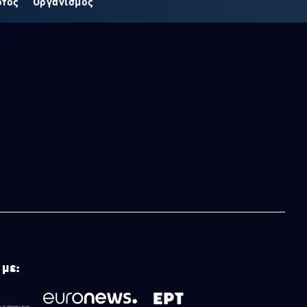
οτος
Οργανισμός
 με: