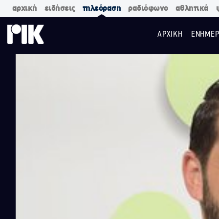
αρχική
ειδήσεις
τηλεόραση
ραδιόφωνο
αθλητικά
ΑΡΧΙΚΗ
ΕΝΗΜΕΡ