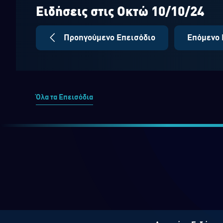
seconds
Volume
90%
Ειδήσεις στις Οκτώ 10/10/24
Προηγούμενο Επεισόδιο
Επόμενο 
Όλα τα Επεισόδια