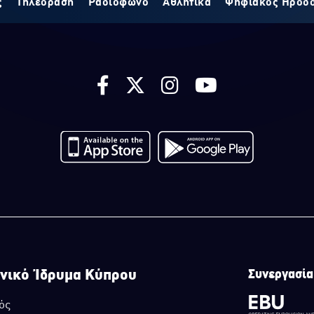
ς
Τηλεόραση
Ραδιόφωνο
Αθλητικά
Ψηφιακός Ηρόδ
νικό Ίδρυμα Κύπρου
Συνεργασία
ός