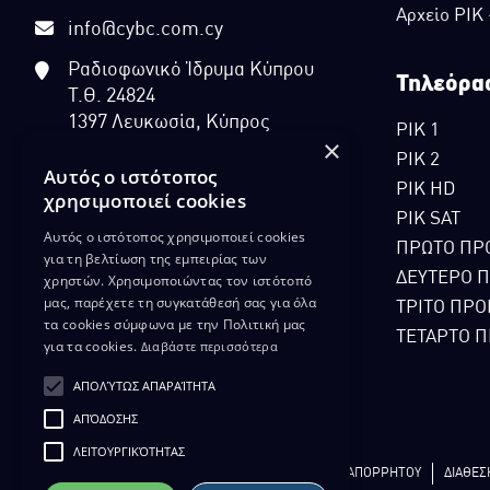
Αρχείο ΡΙΚ
info@cybc.com.cy
Ραδιοφωνικό Ίδρυμα Κύπρου
Τηλεόρα
Τ.Θ. 24824
1397 Λευκωσία, Κύπρος
ΡΙΚ 1
×
ΡΙΚ 2
Αυτός ο ιστότοπος
ΡΙΚ HD
χρησιμοποιεί cookies
ΡΙΚ SAT
Αυτός ο ιστότοπος χρησιμοποιεί cookies
ΠΡΩΤΟ ΠΡ
για τη βελτίωση της εμπειρίας των
ΔΕΥΤΕΡΟ 
χρηστών. Χρησιμοποιώντας τον ιστότοπό
μας, παρέχετε τη συγκατάθεσή σας για όλα
ΤΡΙΤΟ ΠΡΟ
τα cookies σύμφωνα με την Πολιτική μας
ΤΕΤΑΡΤΟ Π
για τα cookies.
Διαβάστε περισσότερα
ΑΠΟΛΎΤΩΣ ΑΠΑΡΑΊΤΗΤΑ
ΑΠΌΔΟΣΗΣ
ΛΕΙΤΟΥΡΓΙΚΌΤΗΤΑΣ
ΔΙΚΑΙΩΜΑ ΠΡΟΣΤΑΣΙΑΣ ΔΕΔΟΜΕΝΩΝ
ΠΟΛΙΤΙΚΗ ΑΠΟΡΡΗΤΟΥ
ΔΙΑΘΕΣ