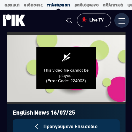
αρχική
ειδήσεις
τηλεόραση
ραδιόφωνο
αθλητικά
ψ
Live TV
Μενο
This video file cannot be
played.
(Error Code: 224003)
0
seconds
of
English News 16/07/25
0
seconds
Προηγούμενο Επεισόδιο