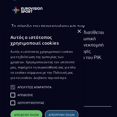
Το σύνολο του περιεχομένου και των
×
υπηρεσιών της ιστοσελίδας του ΡΙΚ διατίθεται
Αυτός ο ιστότοπος
στους επισκέπτες αυστηρά για προσωπική
χρησιμοποιεί cookies
χρήση. Απαγορεύεται η χρήση ή επανεκπομπή
Αυτός ο ιστότοπος χρησιμοποιεί cookies
του, σε οποιοδήποτε μορφή, με ή χωρίς
για τη βελτίωση της εμπειρίας των
επεξεργασία και χωρίς γραπτή άδεια του ΡΙΚ.
χρηστών. Χρησιμοποιώντας τον ιστότοπό
μας, παρέχετε τη συγκατάθεσή σας για όλα
τα cookies σύμφωνα με την Πολιτική μας
για τα cookies.
Διαβάστε περισσότερα
ΔΙΚΑΙΩΜΑ ΠΡΟΣΤΑΣΙΑΣ ΔΕΔΟΜΕΝΩΝ
ΑΠΟΛΎΤΩΣ ΑΠΑΡΑΊΤΗΤΑ
ΠΟΛΙΤΙΚΗ ΑΠΟΡΡΗΤΟΥ
ΑΠΌΔΟΣΗΣ
ΔΙΑΘΕΣΗ ΑΡΧΕΙΑΚΟΥ ΥΛΙΚΟΥ
ΠΟΛΙΤΙΚΗ ΑΠΟΡΡΗΤΟΥ EUROVISION
ΛΕΙΤΟΥΡΓΙΚΌΤΗΤΑΣ
ΑΠΟΔΟΧΉ ΌΛΩΝ
ΑΠΌΡΡΙΨΗ ΌΛΩΝ