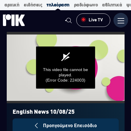
αρχική
ειδήσεις
τηλεόραση
ραδιόφωνο
αθλητικά
ψ
Live TV
Μενο
This video file cannot be
played.
(Error Code: 224003)
0
seconds
of
English News 10/08/25
0
seconds
Προηγούμενο Επεισόδιο