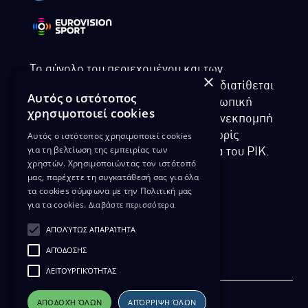
Το σύνολο του περιεχομένου και των
×
υπηρεσιών της ιστοσελίδας του ΡΙΚ διατίθεται
Αυτός ο ιστότοπος
στους επισκέπτες αυστηρά για προσωπική
χρησιμοποιεί cookies
χρήση. Απαγορεύεται η χρήση ή επανεκπομπή
Αυτός ο ιστότοπος χρησιμοποιεί cookies
του, σε οποιοδήποτε μορφή, με ή χωρίς
για τη βελτίωση της εμπειρίας των
επεξεργασία και χωρίς γραπτή άδεια του ΡΙΚ.
χρηστών. Χρησιμοποιώντας τον ιστότοπό
μας, παρέχετε τη συγκατάθεσή σας για όλα
τα cookies σύμφωνα με την Πολιτική μας
για τα cookies.
Διαβάστε περισσότερα
ΔΙΚΑΙΩΜΑ ΠΡΟΣΤΑΣΙΑΣ ΔΕΔΟΜΕΝΩΝ
ΑΠΟΛΎΤΩΣ ΑΠΑΡΑΊΤΗΤΑ
ΠΟΛΙΤΙΚΗ ΑΠΟΡΡΗΤΟΥ
ΑΠΌΔΟΣΗΣ
ΔΙΑΘΕΣΗ ΑΡΧΕΙΑΚΟΥ ΥΛΙΚΟΥ
ΠΟΛΙΤΙΚΗ ΑΠΟΡΡΗΤΟΥ EUROVISION
ΛΕΙΤΟΥΡΓΙΚΌΤΗΤΑΣ
ΑΠΟΔΟΧΉ ΌΛΩΝ
ΑΠΌΡΡΙΨΗ ΌΛΩΝ