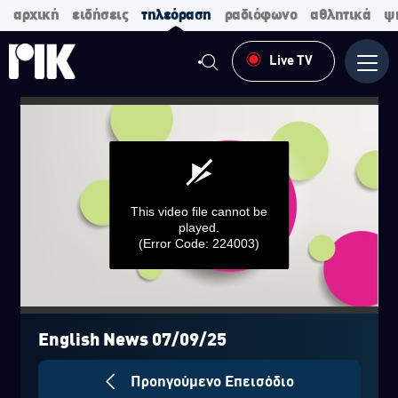
αρχική
ειδήσεις
τηλεόραση
ραδιόφωνο
αθλητικά
ψ
Live TV
Μενο
This video file cannot be
played.
(Error Code: 224003)
0
seconds
of
English News 07/09/25
0
seconds
Προηγούμενο Επεισόδιο