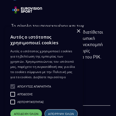
Το σύνολο του περιεχομένου και των
×
υπηρεσιών της ιστοσελίδας του ΡΙΚ διατίθεται
Αυτός ο ιστότοπος
στους επισκέπτες αυστηρά για προσωπική
χρησιμοποιεί cookies
χρήση. Απαγορεύεται η χρήση ή επανεκπομπή
Αυτός ο ιστότοπος χρησιμοποιεί cookies
του, σε οποιοδήποτε μορφή, με ή χωρίς
για τη βελτίωση της εμπειρίας των
επεξεργασία και χωρίς γραπτή άδεια του ΡΙΚ.
χρηστών. Χρησιμοποιώντας τον ιστότοπό
μας, παρέχετε τη συγκατάθεσή σας για όλα
τα cookies σύμφωνα με την Πολιτική μας
για τα cookies.
Διαβάστε περισσότερα
ΔΙΚΑΙΩΜΑ ΠΡΟΣΤΑΣΙΑΣ ΔΕΔΟΜΕΝΩΝ
ΑΠΟΛΎΤΩΣ ΑΠΑΡΑΊΤΗΤΑ
ΠΟΛΙΤΙΚΗ ΑΠΟΡΡΗΤΟΥ
ΑΠΌΔΟΣΗΣ
ΔΙΑΘΕΣΗ ΑΡΧΕΙΑΚΟΥ ΥΛΙΚΟΥ
ΠΟΛΙΤΙΚΗ ΑΠΟΡΡΗΤΟΥ EUROVISION
ΛΕΙΤΟΥΡΓΙΚΌΤΗΤΑΣ
ΑΠΟΔΟΧΉ ΌΛΩΝ
ΑΠΌΡΡΙΨΗ ΌΛΩΝ