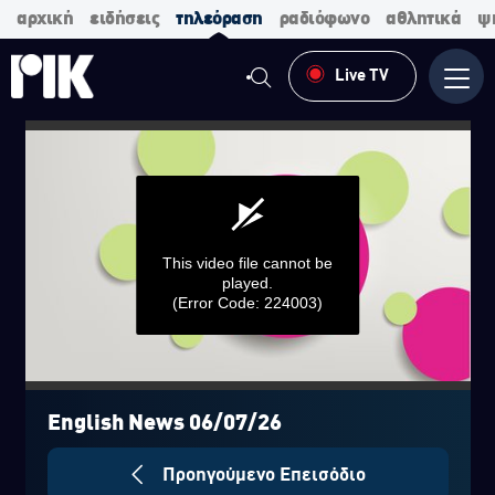
αρχική
ειδήσεις
τηλεόραση
ραδιόφωνο
αθλητικά
ψ
Live TV
Μενο
This video file cannot be
played.
(Error Code: 224003)
0
seconds
of
English News 06/07/26
0
seconds
Προηγούμενο Επεισόδιο