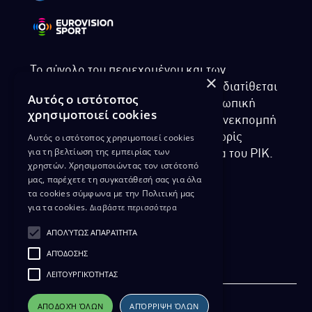
Το σύνολο του περιεχομένου και των
×
υπηρεσιών της ιστοσελίδας του ΡΙΚ διατίθεται
Αυτός ο ιστότοπος
στους επισκέπτες αυστηρά για προσωπική
χρησιμοποιεί cookies
χρήση. Απαγορεύεται η χρήση ή επανεκπομπή
Αυτός ο ιστότοπος χρησιμοποιεί cookies
του, σε οποιοδήποτε μορφή, με ή χωρίς
για τη βελτίωση της εμπειρίας των
επεξεργασία και χωρίς γραπτή άδεια του ΡΙΚ.
χρηστών. Χρησιμοποιώντας τον ιστότοπό
μας, παρέχετε τη συγκατάθεσή σας για όλα
τα cookies σύμφωνα με την Πολιτική μας
για τα cookies.
Διαβάστε περισσότερα
ΔΙΚΑΙΩΜΑ ΠΡΟΣΤΑΣΙΑΣ ΔΕΔΟΜΕΝΩΝ
ΑΠΟΛΎΤΩΣ ΑΠΑΡΑΊΤΗΤΑ
ΠΟΛΙΤΙΚΗ ΑΠΟΡΡΗΤΟΥ
ΑΠΌΔΟΣΗΣ
ΔΙΑΘΕΣΗ ΑΡΧΕΙΑΚΟΥ ΥΛΙΚΟΥ
ΠΟΛΙΤΙΚΗ ΑΠΟΡΡΗΤΟΥ EUROVISION
ΛΕΙΤΟΥΡΓΙΚΌΤΗΤΑΣ
ΑΠΟΔΟΧΉ ΌΛΩΝ
ΑΠΌΡΡΙΨΗ ΌΛΩΝ