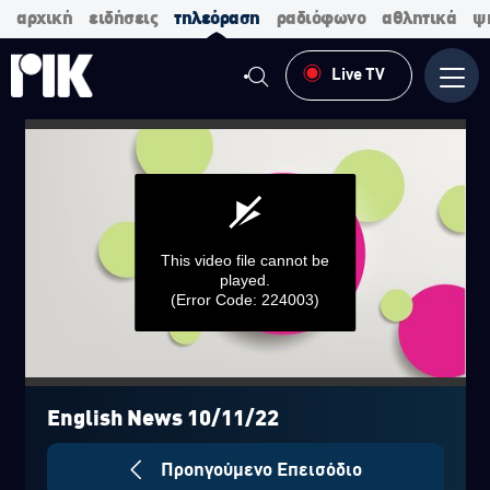
αρχική
ειδήσεις
τηλεόραση
ραδιόφωνο
αθλητικά
ψ
Live TV
Μενο
This video file cannot be
played.
(Error Code: 224003)
0
seconds
of
English News 10/11/22
0
seconds
Προηγούμενο Επεισόδιο