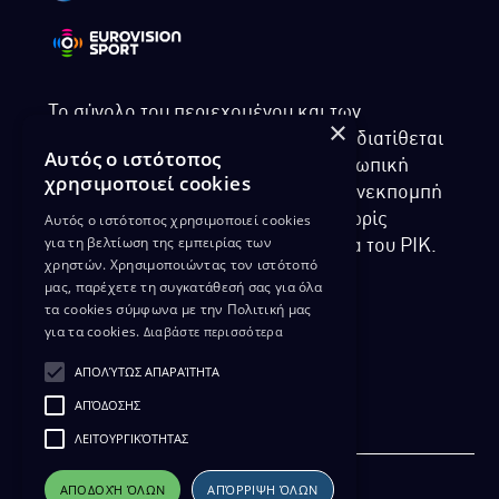
Το σύνολο του περιεχομένου και των
×
υπηρεσιών της ιστοσελίδας του ΡΙΚ διατίθεται
Αυτός ο ιστότοπος
στους επισκέπτες αυστηρά για προσωπική
χρησιμοποιεί cookies
χρήση. Απαγορεύεται η χρήση ή επανεκπομπή
Αυτός ο ιστότοπος χρησιμοποιεί cookies
του, σε οποιοδήποτε μορφή, με ή χωρίς
για τη βελτίωση της εμπειρίας των
επεξεργασία και χωρίς γραπτή άδεια του ΡΙΚ.
χρηστών. Χρησιμοποιώντας τον ιστότοπό
μας, παρέχετε τη συγκατάθεσή σας για όλα
τα cookies σύμφωνα με την Πολιτική μας
για τα cookies.
Διαβάστε περισσότερα
ΔΙΚΑΙΩΜΑ ΠΡΟΣΤΑΣΙΑΣ ΔΕΔΟΜΕΝΩΝ
ΑΠΟΛΎΤΩΣ ΑΠΑΡΑΊΤΗΤΑ
ΠΟΛΙΤΙΚΗ ΑΠΟΡΡΗΤΟΥ
ΑΠΌΔΟΣΗΣ
ΔΙΑΘΕΣΗ ΑΡΧΕΙΑΚΟΥ ΥΛΙΚΟΥ
ΠΟΛΙΤΙΚΗ ΑΠΟΡΡΗΤΟΥ EUROVISION
ΛΕΙΤΟΥΡΓΙΚΌΤΗΤΑΣ
ΑΠΟΔΟΧΉ ΌΛΩΝ
ΑΠΌΡΡΙΨΗ ΌΛΩΝ