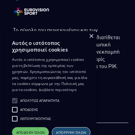
Το σύνολο του περιεχομένου και των
×
υπηρεσιών της ιστοσελίδας του ΡΙΚ διατίθεται
Αυτός ο ιστότοπος
στους επισκέπτες αυστηρά για προσωπική
χρησιμοποιεί cookies
χρήση. Απαγορεύεται η χρήση ή επανεκπομπή
Αυτός ο ιστότοπος χρησιμοποιεί cookies
του, σε οποιοδήποτε μορφή, με ή χωρίς
για τη βελτίωση της εμπειρίας των
επεξεργασία και χωρίς γραπτή άδεια του ΡΙΚ.
χρηστών. Χρησιμοποιώντας τον ιστότοπό
μας, παρέχετε τη συγκατάθεσή σας για όλα
τα cookies σύμφωνα με την Πολιτική μας
για τα cookies.
Διαβάστε περισσότερα
ΔΙΚΑΙΩΜΑ ΠΡΟΣΤΑΣΙΑΣ ΔΕΔΟΜΕΝΩΝ
ΑΠΟΛΎΤΩΣ ΑΠΑΡΑΊΤΗΤΑ
ΠΟΛΙΤΙΚΗ ΑΠΟΡΡΗΤΟΥ
ΑΠΌΔΟΣΗΣ
ΔΙΑΘΕΣΗ ΑΡΧΕΙΑΚΟΥ ΥΛΙΚΟΥ
ΠΟΛΙΤΙΚΗ ΑΠΟΡΡΗΤΟΥ EUROVISION
ΛΕΙΤΟΥΡΓΙΚΌΤΗΤΑΣ
ΑΠΟΔΟΧΉ ΌΛΩΝ
ΑΠΌΡΡΙΨΗ ΌΛΩΝ