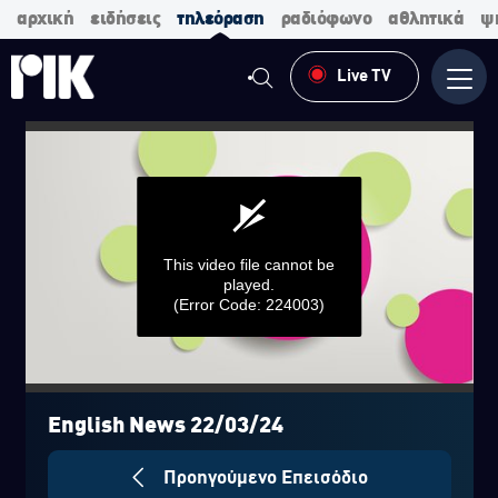
αρχική
ειδήσεις
τηλεόραση
ραδιόφωνο
αθλητικά
ψ
Live TV
Μενο
This video file cannot be
played.
(Error Code: 224003)
0
seconds
of
English News 22/03/24
0
seconds
Προηγούμενο Επεισόδιο