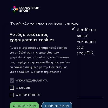
Το σύνολο του περιεχομένου και των
×
υπηρεσιών της ιστοσελίδας του ΡΙΚ διατίθεται
Αυτός ο ιστότοπος
στους επισκέπτες αυστηρά για προσωπική
χρησιμοποιεί cookies
χρήση. Απαγορεύεται η χρήση ή επανεκπομπή
Αυτός ο ιστότοπος χρησιμοποιεί cookies
του, σε οποιοδήποτε μορφή, με ή χωρίς
για τη βελτίωση της εμπειρίας των
επεξεργασία και χωρίς γραπτή άδεια του ΡΙΚ.
χρηστών. Χρησιμοποιώντας τον ιστότοπό
μας, παρέχετε τη συγκατάθεσή σας για όλα
τα cookies σύμφωνα με την Πολιτική μας
για τα cookies.
Διαβάστε περισσότερα
ΔΙΚΑΙΩΜΑ ΠΡΟΣΤΑΣΙΑΣ ΔΕΔΟΜΕΝΩΝ
ΑΠΟΛΎΤΩΣ ΑΠΑΡΑΊΤΗΤΑ
ΠΟΛΙΤΙΚΗ ΑΠΟΡΡΗΤΟΥ
ΑΠΌΔΟΣΗΣ
ΔΙΑΘΕΣΗ ΑΡΧΕΙΑΚΟΥ ΥΛΙΚΟΥ
ΠΟΛΙΤΙΚΗ ΑΠΟΡΡΗΤΟΥ EUROVISION
ΛΕΙΤΟΥΡΓΙΚΌΤΗΤΑΣ
ΑΠΟΔΟΧΉ ΌΛΩΝ
ΑΠΌΡΡΙΨΗ ΌΛΩΝ