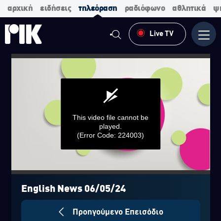
αρχική
ειδήσεις
τηλεόραση
ραδιόφωνο
αθλητικά
ψ
Live TV
Μενο
This video file cannot be
played.
(Error Code: 224003)
0
seconds
of
English News 06/05/24
0
seconds
Προηγούμενο Επεισόδιο