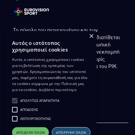
Το σύνολο του περιεχομένου και των
×
υπηρεσιών της ιστοσελίδας του ΡΙΚ διατίθεται
Αυτός ο ιστότοπος
στους επισκέπτες αυστηρά για προσωπική
χρησιμοποιεί cookies
χρήση. Απαγορεύεται η χρήση ή επανεκπομπή
Αυτός ο ιστότοπος χρησιμοποιεί cookies
του, σε οποιοδήποτε μορφή, με ή χωρίς
για τη βελτίωση της εμπειρίας των
επεξεργασία και χωρίς γραπτή άδεια του ΡΙΚ.
χρηστών. Χρησιμοποιώντας τον ιστότοπό
μας, παρέχετε τη συγκατάθεσή σας για όλα
τα cookies σύμφωνα με την Πολιτική μας
για τα cookies.
Διαβάστε περισσότερα
ΔΙΚΑΙΩΜΑ ΠΡΟΣΤΑΣΙΑΣ ΔΕΔΟΜΕΝΩΝ
ΑΠΟΛΎΤΩΣ ΑΠΑΡΑΊΤΗΤΑ
ΠΟΛΙΤΙΚΗ ΑΠΟΡΡΗΤΟΥ
ΑΠΌΔΟΣΗΣ
ΔΙΑΘΕΣΗ ΑΡΧΕΙΑΚΟΥ ΥΛΙΚΟΥ
ΠΟΛΙΤΙΚΗ ΑΠΟΡΡΗΤΟΥ EUROVISION
ΛΕΙΤΟΥΡΓΙΚΌΤΗΤΑΣ
ΑΠΟΔΟΧΉ ΌΛΩΝ
ΑΠΌΡΡΙΨΗ ΌΛΩΝ