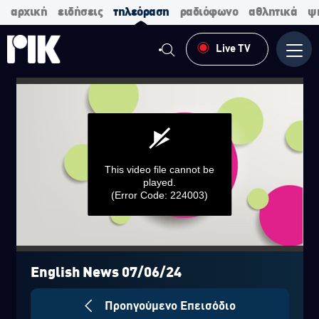
αρχική
ειδήσεις
τηλεόραση
ραδιόφωνο
αθλητικά
ψ
Live TV
Μενο
This video file cannot be
played.
(Error Code: 224003)
0
seconds
of
English News 07/06/24
0
seconds
Προηγούμενο Επεισόδιο