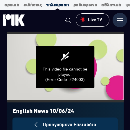
αρχική
ειδήσεις
τηλεόραση
ραδιόφωνο
αθλητικά
ψ
Live TV
Μενο
This video file cannot be
played.
(Error Code: 224003)
0
seconds
of
English News 10/06/24
0
seconds
Προηγούμενο Επεισόδιο