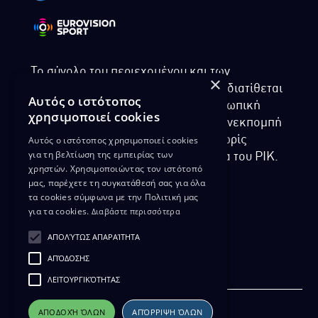
Το σύνολο του περιεχομένου και των
×
υπηρεσιών της ιστοσελίδας του ΡΙΚ διατίθεται
Αυτός ο ιστότοπος
στους επισκέπτες αυστηρά για προσωπική
χρησιμοποιεί cookies
χρήση. Απαγορεύεται η χρήση ή επανεκπομπή
Αυτός ο ιστότοπος χρησιμοποιεί cookies
του, σε οποιοδήποτε μορφή, με ή χωρίς
για τη βελτίωση της εμπειρίας των
επεξεργασία και χωρίς γραπτή άδεια του ΡΙΚ.
χρηστών. Χρησιμοποιώντας τον ιστότοπό
μας, παρέχετε τη συγκατάθεσή σας για όλα
τα cookies σύμφωνα με την Πολιτική μας
για τα cookies.
Διαβάστε περισσότερα
ΔΙΚΑΙΩΜΑ ΠΡΟΣΤΑΣΙΑΣ ΔΕΔΟΜΕΝΩΝ
ΑΠΟΛΎΤΩΣ ΑΠΑΡΑΊΤΗΤΑ
ΠΟΛΙΤΙΚΗ ΑΠΟΡΡΗΤΟΥ
ΑΠΌΔΟΣΗΣ
ΔΙΑΘΕΣΗ ΑΡΧΕΙΑΚΟΥ ΥΛΙΚΟΥ
ΠΟΛΙΤΙΚΗ ΑΠΟΡΡΗΤΟΥ EUROVISION
ΛΕΙΤΟΥΡΓΙΚΌΤΗΤΑΣ
ΑΠΟΔΟΧΉ ΌΛΩΝ
ΑΠΌΡΡΙΨΗ ΌΛΩΝ