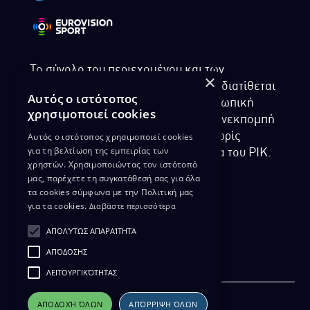
Το σύνολο του περιεχομένου και των
×
υπηρεσιών της ιστοσελίδας του ΡΙΚ διατίθεται
Αυτός ο ιστότοπος
στους επισκέπτες αυστηρά για προσωπική
χρησιμοποιεί cookies
χρήση. Απαγορεύεται η χρήση ή επανεκπομπή
Αυτός ο ιστότοπος χρησιμοποιεί cookies
του, σε οποιοδήποτε μορφή, με ή χωρίς
για τη βελτίωση της εμπειρίας των
επεξεργασία και χωρίς γραπτή άδεια του ΡΙΚ.
χρηστών. Χρησιμοποιώντας τον ιστότοπό
μας, παρέχετε τη συγκατάθεσή σας για όλα
τα cookies σύμφωνα με την Πολιτική μας
για τα cookies.
Διαβάστε περισσότερα
ΔΙΚΑΙΩΜΑ ΠΡΟΣΤΑΣΙΑΣ ΔΕΔΟΜΕΝΩΝ
ΑΠΟΛΎΤΩΣ ΑΠΑΡΑΊΤΗΤΑ
ΠΟΛΙΤΙΚΗ ΑΠΟΡΡΗΤΟΥ
ΑΠΌΔΟΣΗΣ
ΔΙΑΘΕΣΗ ΑΡΧΕΙΑΚΟΥ ΥΛΙΚΟΥ
ΠΟΛΙΤΙΚΗ ΑΠΟΡΡΗΤΟΥ EUROVISION
ΛΕΙΤΟΥΡΓΙΚΌΤΗΤΑΣ
ΑΠΟΔΟΧΉ ΌΛΩΝ
ΑΠΌΡΡΙΨΗ ΌΛΩΝ