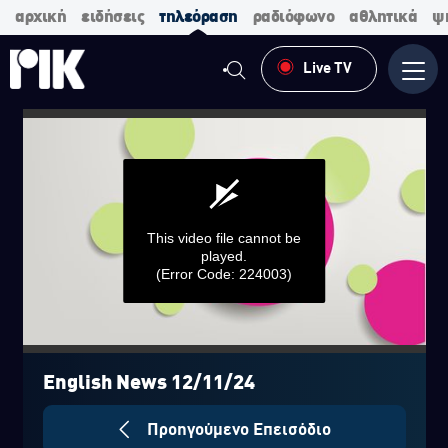
αρχική
ειδήσεις
τηλεόραση
ραδιόφωνο
αθλητικά
ψ
Live TV
Μενο
This video file cannot be
played.
(Error Code: 224003)
0
seconds
of
English News 12/11/24
0
seconds
Προηγούμενο Επεισόδιο