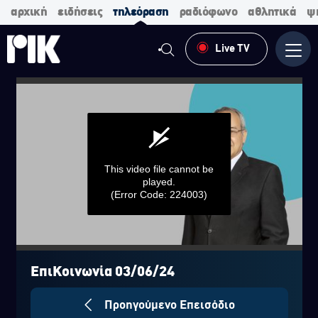
αρχική
ειδήσεις
τηλεόραση
ραδιόφωνο
αθλητικά
ψ
Live TV
Μενο
This video file cannot be
played.
(Error Code: 224003)
0
seconds
of
ΕπιΚοινωνία 03/06/24
0
seconds
Προηγούμενο Επεισόδιο