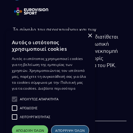
Το σύνολο του περιεχομένου και των
×
υπηρεσιών της ιστοσελίδας του ΡΙΚ διατίθεται
Αυτός ο ιστότοπος
στους επισκέπτες αυστηρά για προσωπική
χρησιμοποιεί cookies
χρήση. Απαγορεύεται η χρήση ή επανεκπομπή
Αυτός ο ιστότοπος χρησιμοποιεί cookies
του, σε οποιοδήποτε μορφή, με ή χωρίς
για τη βελτίωση της εμπειρίας των
επεξεργασία και χωρίς γραπτή άδεια του ΡΙΚ.
χρηστών. Χρησιμοποιώντας τον ιστότοπό
μας, παρέχετε τη συγκατάθεσή σας για όλα
τα cookies σύμφωνα με την Πολιτική μας
για τα cookies.
Διαβάστε περισσότερα
ΔΙΚΑΙΩΜΑ ΠΡΟΣΤΑΣΙΑΣ ΔΕΔΟΜΕΝΩΝ
ΑΠΟΛΎΤΩΣ ΑΠΑΡΑΊΤΗΤΑ
ΠΟΛΙΤΙΚΗ ΑΠΟΡΡΗΤΟΥ
ΑΠΌΔΟΣΗΣ
ΔΙΑΘΕΣΗ ΑΡΧΕΙΑΚΟΥ ΥΛΙΚΟΥ
ΠΟΛΙΤΙΚΗ ΑΠΟΡΡΗΤΟΥ EUROVISION
ΛΕΙΤΟΥΡΓΙΚΌΤΗΤΑΣ
ΑΠΟΔΟΧΉ ΌΛΩΝ
ΑΠΌΡΡΙΨΗ ΌΛΩΝ