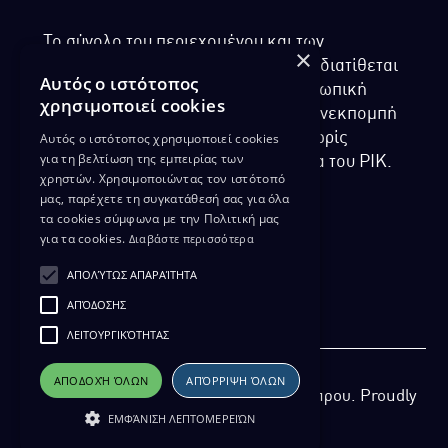
Το σύνολο του περιεχομένου και των
×
υπηρεσιών της ιστοσελίδας του ΡΙΚ διατίθεται
Αυτός ο ιστότοπος
στους επισκέπτες αυστηρά για προσωπική
χρησιμοποιεί cookies
χρήση. Απαγορεύεται η χρήση ή επανεκπομπή
του, σε οποιοδήποτε μορφή, με ή χωρίς
Αυτός ο ιστότοπος χρησιμοποιεί cookies
για τη βελτίωση της εμπειρίας των
επεξεργασία και χωρίς γραπτή άδεια του ΡΙΚ.
χρηστών. Χρησιμοποιώντας τον ιστότοπό
μας, παρέχετε τη συγκατάθεσή σας για όλα
τα cookies σύμφωνα με την Πολιτική μας
για τα cookies.
Διαβάστε περισσότερα
ΔΙΚΑΙΩΜΑ ΠΡΟΣΤΑΣΙΑΣ ΔΕΔΟΜΕΝΩΝ
ΑΠΟΛΎΤΩΣ ΑΠΑΡΑΊΤΗΤΑ
ΠΟΛΙΤΙΚΗ ΑΠΟΡΡΗΤΟΥ
ΑΠΌΔΟΣΗΣ
ΔΙΑΘΕΣΗ ΑΡΧΕΙΑΚΟΥ ΥΛΙΚΟΥ
ΠΟΛΙΤΙΚΗ ΑΠΟΡΡΗΤΟΥ EUROVISION
ΛΕΙΤΟΥΡΓΙΚΌΤΗΤΑΣ
ΑΠΟΔΟΧΉ ΌΛΩΝ
ΑΠΌΡΡΙΨΗ ΌΛΩΝ
Copyright 2026 Ραδιοφωνικό Ίδρυμα Κύπρου. Proudly
ΕΜΦΆΝΙΣΗ ΛΕΠΤΟΜΕΡΕΙΏΝ
developed by
Pixel Actions
for ΡΙΚ