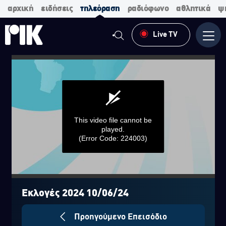
αρχική
ειδήσεις
τηλεόραση
ραδιόφωνο
αθλητικά
ψ
Live TV
Μενο
This video file cannot be
played.
(Error Code: 224003)
0
seconds
of
Εκλογές 2024 10/06/24
0
seconds
Προηγούμενο Επεισόδιο