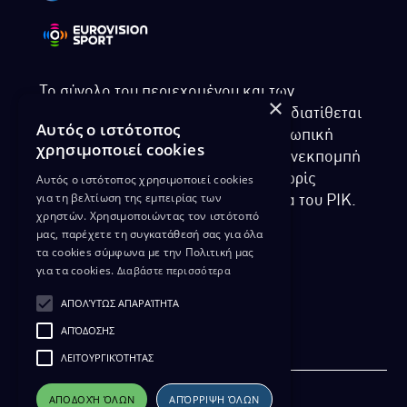
Το σύνολο του περιεχομένου και των
×
υπηρεσιών της ιστοσελίδας του ΡΙΚ διατίθεται
Αυτός ο ιστότοπος
στους επισκέπτες αυστηρά για προσωπική
χρησιμοποιεί cookies
χρήση. Απαγορεύεται η χρήση ή επανεκπομπή
Αυτός ο ιστότοπος χρησιμοποιεί cookies
του, σε οποιοδήποτε μορφή, με ή χωρίς
για τη βελτίωση της εμπειρίας των
επεξεργασία και χωρίς γραπτή άδεια του ΡΙΚ.
χρηστών. Χρησιμοποιώντας τον ιστότοπό
μας, παρέχετε τη συγκατάθεσή σας για όλα
τα cookies σύμφωνα με την Πολιτική μας
για τα cookies.
Διαβάστε περισσότερα
ΔΙΚΑΙΩΜΑ ΠΡΟΣΤΑΣΙΑΣ ΔΕΔΟΜΕΝΩΝ
ΑΠΟΛΎΤΩΣ ΑΠΑΡΑΊΤΗΤΑ
ΠΟΛΙΤΙΚΗ ΑΠΟΡΡΗΤΟΥ
ΑΠΌΔΟΣΗΣ
ΔΙΑΘΕΣΗ ΑΡΧΕΙΑΚΟΥ ΥΛΙΚΟΥ
ΠΟΛΙΤΙΚΗ ΑΠΟΡΡΗΤΟΥ EUROVISION
ΛΕΙΤΟΥΡΓΙΚΌΤΗΤΑΣ
ΑΠΟΔΟΧΉ ΌΛΩΝ
ΑΠΌΡΡΙΨΗ ΌΛΩΝ