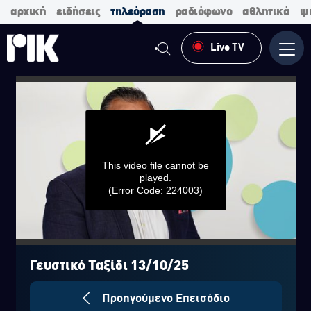
αρχική
ειδήσεις
τηλεόραση
ραδιόφωνο
αθλητικά
ψ
Live TV
Μενο
This video file cannot be
played.
(Error Code: 224003)
0
seconds
of
Γευστικό Ταξίδι 13/10/25
0
seconds
Προηγούμενο Επεισόδιο