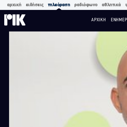
αρχική
ειδήσεις
τηλεόραση
ραδιόφωνο
αθλητικά
ΑΡΧΙΚΗ
ΕΝΗΜΕΡ