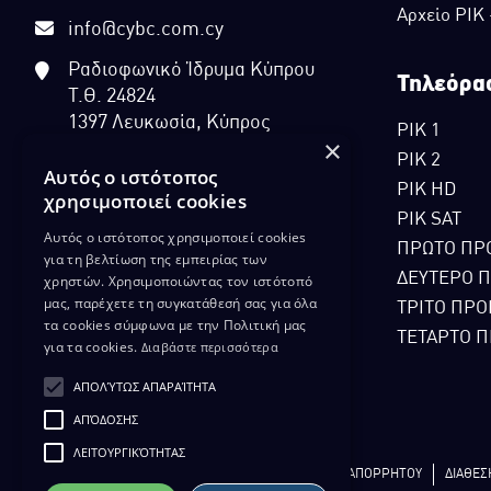
Αρχείο ΡΙΚ
info@cybc.com.cy
Ραδιοφωνικό Ίδρυμα Κύπρου
Τηλεόρα
Τ.Θ. 24824
1397 Λευκωσία, Κύπρος
ΡΙΚ 1
×
ΡΙΚ 2
Αυτός ο ιστότοπος
ΡΙΚ HD
χρησιμοποιεί cookies
ΡΙΚ SAT
Αυτός ο ιστότοπος χρησιμοποιεί cookies
ΠΡΩΤΟ ΠΡ
για τη βελτίωση της εμπειρίας των
ΔΕΥΤΕΡΟ 
χρηστών. Χρησιμοποιώντας τον ιστότοπό
μας, παρέχετε τη συγκατάθεσή σας για όλα
ΤΡΙΤΟ ΠΡΟ
τα cookies σύμφωνα με την Πολιτική μας
ΤΕΤΑΡΤΟ Π
για τα cookies.
Διαβάστε περισσότερα
ΑΠΟΛΎΤΩΣ ΑΠΑΡΑΊΤΗΤΑ
ΑΠΌΔΟΣΗΣ
ΛΕΙΤΟΥΡΓΙΚΌΤΗΤΑΣ
ΔΙΚΑΙΩΜΑ ΠΡΟΣΤΑΣΙΑΣ ΔΕΔΟΜΕΝΩΝ
ΠΟΛΙΤΙΚΗ ΑΠΟΡΡΗΤΟΥ
ΔΙΑΘΕΣ