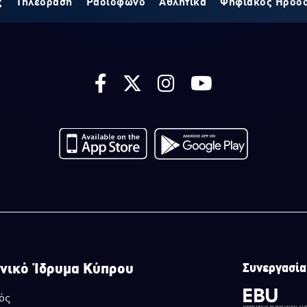
ς
Τηλεόραση
Ραδιόφωνο
Αθλητικά
Ψηφιακός Ηρόδ
νικό Ίδρυμα Κύπρου
Συνεργασία
ός