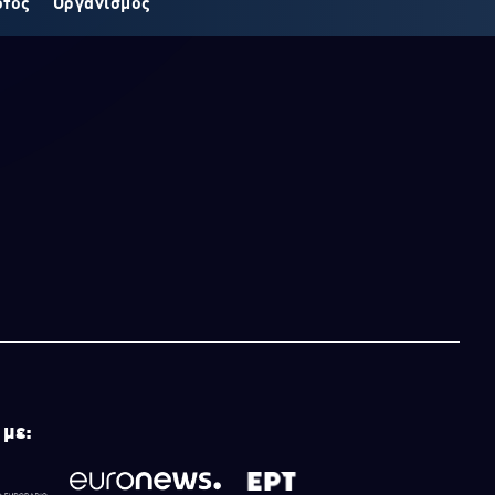
οτος
Οργανισμός
 με: