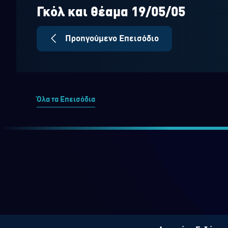
seconds
Volume
90%
Γκόλ και θέαμα 19/05/05
Προηγούμενο Επεισόδιο
Όλα τα Επεισόδια