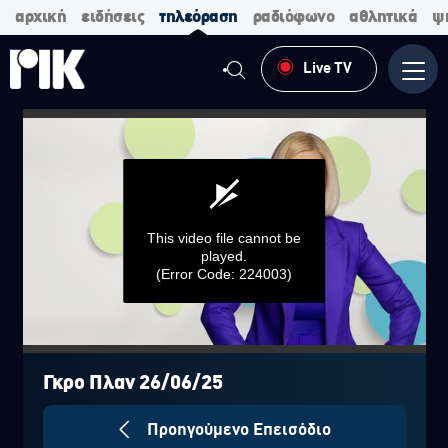
αρχική
ειδήσεις
τηλεόραση
ραδιόφωνο
αθλητικά
ψ
Live TV
Μενο
This video file cannot be
played.
(Error Code: 224003)
0
seconds
of
Γκρο Πλαν 26/06/25
0
seconds
Προηγούμενο Επεισόδιο