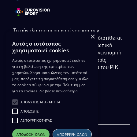
Το σύνολο του περιεχομένου και των
×
υπηρεσιών της ιστοσελίδας του ΡΙΚ διατίθεται
Αυτός ο ιστότοπος
στους επισκέπτες αυστηρά για προσωπική
χρησιμοποιεί cookies
χρήση. Απαγορεύεται η χρήση ή επανεκπομπή
Αυτός ο ιστότοπος χρησιμοποιεί cookies
του, σε οποιοδήποτε μορφή, με ή χωρίς
για τη βελτίωση της εμπειρίας των
επεξεργασία και χωρίς γραπτή άδεια του ΡΙΚ.
χρηστών. Χρησιμοποιώντας τον ιστότοπό
μας, παρέχετε τη συγκατάθεσή σας για όλα
τα cookies σύμφωνα με την Πολιτική μας
για τα cookies.
Διαβάστε περισσότερα
ΔΙΚΑΙΩΜΑ ΠΡΟΣΤΑΣΙΑΣ ΔΕΔΟΜΕΝΩΝ
ΑΠΟΛΎΤΩΣ ΑΠΑΡΑΊΤΗΤΑ
ΠΟΛΙΤΙΚΗ ΑΠΟΡΡΗΤΟΥ
ΑΠΌΔΟΣΗΣ
ΔΙΑΘΕΣΗ ΑΡΧΕΙΑΚΟΥ ΥΛΙΚΟΥ
ΠΟΛΙΤΙΚΗ ΑΠΟΡΡΗΤΟΥ EUROVISION
ΛΕΙΤΟΥΡΓΙΚΌΤΗΤΑΣ
ΑΠΟΔΟΧΉ ΌΛΩΝ
ΑΠΌΡΡΙΨΗ ΌΛΩΝ