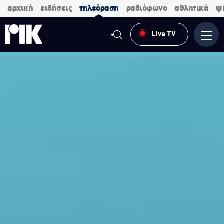
αρχική
ειδήσεις
τηλεόραση
ραδιόφωνο
αθλητικά
ψ
Live TV
Μενο