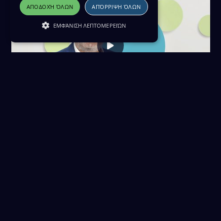
ΑΠΟΔΟΧΉ ΌΛΩΝ
ΑΠΌΡΡΙΨΗ ΌΛΩΝ
ΕΜΦΆΝΙΣΗ ΛΕΠΤΟΜΕΡΕΙΏΝ
Κώδικας Σιωπής 20/05/25
20 Μαΐου 2025
Download