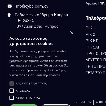
Αρχείο ΡΙΚ
info@cybc.com.cy
Ραδιοφωνικό Ίδρυμα Κύπρου
Τηλεόρα
Τ.Θ. 24824
1397 Λευκωσία, Κύπρος
ΡΙΚ 1
×
ΡΙΚ 2
Αυτός ο ιστότοπος
ΡΙΚ HD
χρησιμοποιεί cookies
ΡΙΚ SAT
Αυτός ο ιστότοπος χρησιμοποιεί cookies
ΠΡΩΤΟ ΠΡ
για τη βελτίωση της εμπειρίας των
ΔΕΥΤΕΡΟ 
χρηστών. Χρησιμοποιώντας τον ιστότοπό
μας, παρέχετε τη συγκατάθεσή σας για όλα
ΤΡΙΤΟ ΠΡΟ
τα cookies σύμφωνα με την Πολιτική μας
ΤΕΤΑΡΤΟ Π
για τα cookies.
Διαβάστε περισσότερα
ΑΠΟΛΎΤΩΣ ΑΠΑΡΑΊΤΗΤΑ
ΑΠΌΔΟΣΗΣ
ΛΕΙΤΟΥΡΓΙΚΌΤΗΤΑΣ
ΔΙΚΑΙΩΜΑ ΠΡΟΣΤΑΣΙΑΣ ΔΕΔΟΜΕΝΩΝ
ΠΟΛΙΤΙΚΗ ΑΠΟΡΡΗΤΟΥ
ΔΙΑΘΕΣ