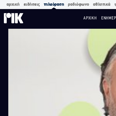
αρχική
ειδήσεις
τηλεόραση
ραδιόφωνο
αθλητικά
ΑΡΧΙΚΗ
ΕΝΗΜΕΡ