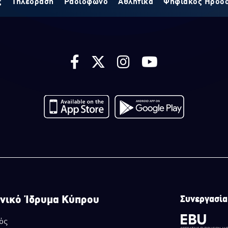
ς
Τηλεόραση
Ραδιόφωνο
Αθλητικά
Ψηφιακός Ηρόδ
νικό Ίδρυμα Κύπρου
Συνεργασία
ός