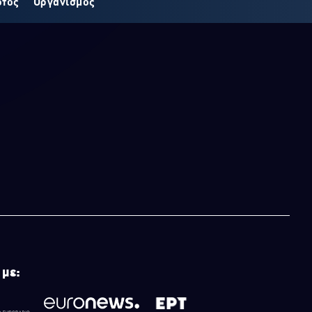
οτος
Οργανισμός
 με: