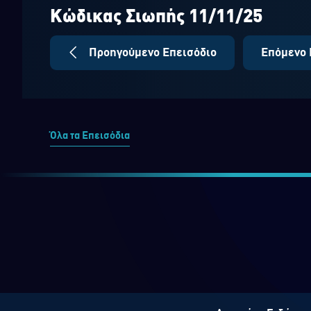
seconds
Volume
90%
Κώδικας Σιωπής 11/11/25
Προηγούμενο Επεισόδιο
Επόμενο 
Όλα τα Επεισόδια