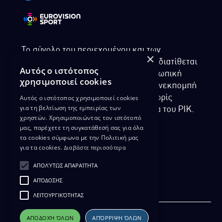
Το σύνολο του περιεχομένου και των
×
υπηρεσιών της ιστοσελίδας του ΡΙΚ διατίθεται
Αυτός ο ιστότοπος
στους επισκέπτες αυστηρά για προσωπική
χρησιμοποιεί cookies
χρήση. Απαγορεύεται η χρήση ή επανεκπομπή
Αυτός ο ιστότοπος χρησιμοποιεί cookies
του, σε οποιοδήποτε μορφή, με ή χωρίς
για τη βελτίωση της εμπειρίας των
επεξεργασία και χωρίς γραπτή άδεια του ΡΙΚ.
χρηστών. Χρησιμοποιώντας τον ιστότοπό
μας, παρέχετε τη συγκατάθεσή σας για όλα
τα cookies σύμφωνα με την Πολιτική μας
για τα cookies.
Διαβάστε περισσότερα
ΔΙΚΑΙΩΜΑ ΠΡΟΣΤΑΣΙΑΣ ΔΕΔΟΜΕΝΩΝ
ΑΠΟΛΎΤΩΣ ΑΠΑΡΑΊΤΗΤΑ
ΠΟΛΙΤΙΚΗ ΑΠΟΡΡΗΤΟΥ
ΑΠΌΔΟΣΗΣ
ΔΙΑΘΕΣΗ ΑΡΧΕΙΑΚΟΥ ΥΛΙΚΟΥ
ΠΟΛΙΤΙΚΗ ΑΠΟΡΡΗΤΟΥ EUROVISION
ΛΕΙΤΟΥΡΓΙΚΌΤΗΤΑΣ
ΑΠΟΔΟΧΉ ΌΛΩΝ
ΑΠΌΡΡΙΨΗ ΌΛΩΝ