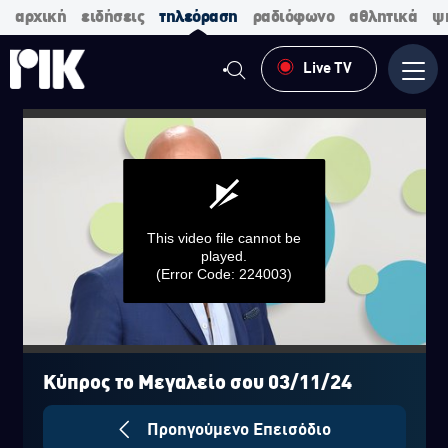
αρχική
ειδήσεις
τηλεόραση
ραδιόφωνο
αθλητικά
ψ
Live TV
Μενο
This video file cannot be
played.
(Error Code: 224003)
0
seconds
of
Κύπρος το Μεγαλείο σου 03/11/24
0
seconds
Προηγούμενο Επεισόδιο