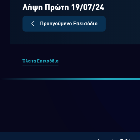
seconds
Volume
90%
Λήψη Πρώτη 19/07/24
Προηγούμενο Επεισόδιο
Όλα τα Επεισόδια