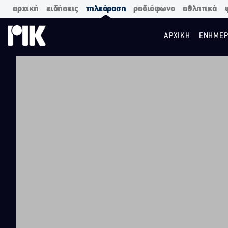
αρχική
ειδήσεις
τηλεόραση
ραδιόφωνο
αθλητικά
ΑΡΧΙΚΗ
ΕΝΗΜΕΡ