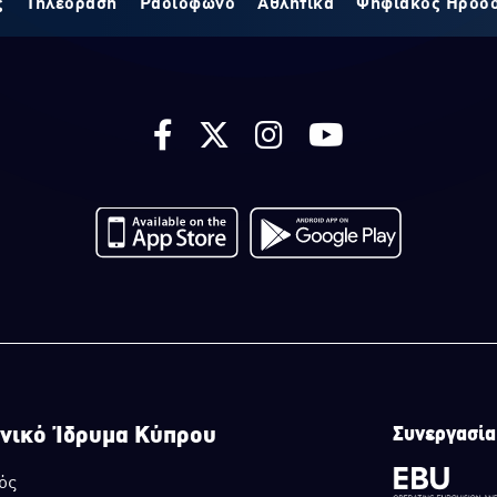
ς
Τηλεόραση
Ραδιόφωνο
Αθλητικά
Ψηφιακός Ηρόδ
νικό Ίδρυμα Κύπρου
Συνεργασία
ός