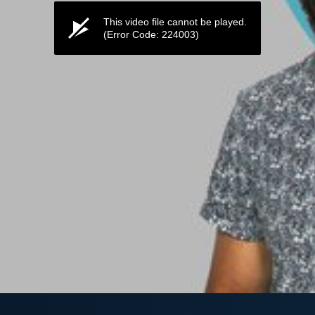
This video file cannot be played.
(Error Code: 224003)