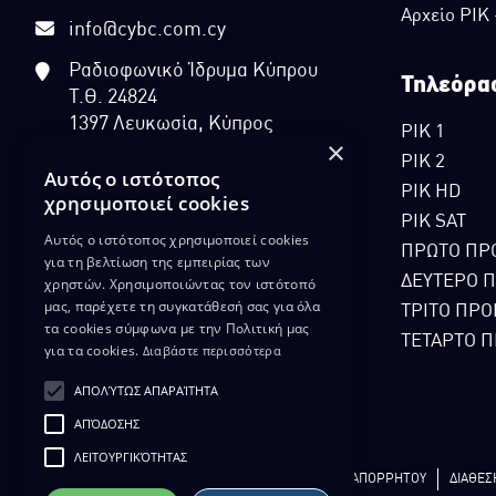
Αρχείο ΡΙΚ
info@cybc.com.cy
Ραδιοφωνικό Ίδρυμα Κύπρου
Τηλεόρα
Τ.Θ. 24824
1397 Λευκωσία, Κύπρος
ΡΙΚ 1
×
ΡΙΚ 2
Αυτός ο ιστότοπος
ΡΙΚ HD
χρησιμοποιεί cookies
ΡΙΚ SAT
Αυτός ο ιστότοπος χρησιμοποιεί cookies
ΠΡΩΤΟ ΠΡ
για τη βελτίωση της εμπειρίας των
ΔΕΥΤΕΡΟ 
χρηστών. Χρησιμοποιώντας τον ιστότοπό
μας, παρέχετε τη συγκατάθεσή σας για όλα
ΤΡΙΤΟ ΠΡΟ
τα cookies σύμφωνα με την Πολιτική μας
ΤΕΤΑΡΤΟ Π
για τα cookies.
Διαβάστε περισσότερα
ΑΠΟΛΎΤΩΣ ΑΠΑΡΑΊΤΗΤΑ
ΑΠΌΔΟΣΗΣ
ΛΕΙΤΟΥΡΓΙΚΌΤΗΤΑΣ
ΔΙΚΑΙΩΜΑ ΠΡΟΣΤΑΣΙΑΣ ΔΕΔΟΜΕΝΩΝ
ΠΟΛΙΤΙΚΗ ΑΠΟΡΡΗΤΟΥ
ΔΙΑΘΕΣ