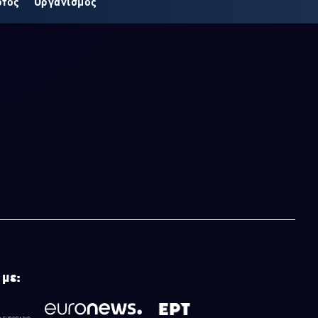
οτος
Οργανισμός
 με: