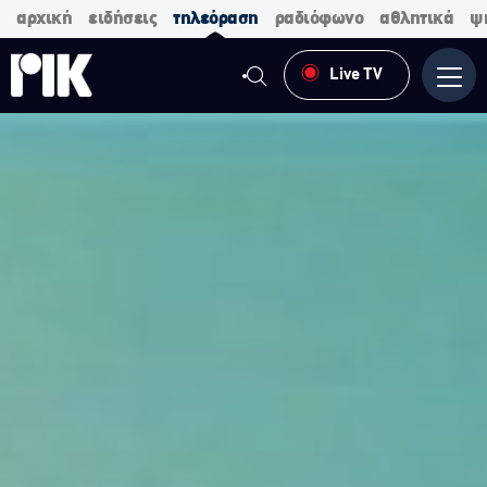
αρχική
ειδήσεις
τηλεόραση
ραδιόφωνο
αθλητικά
ψ
Live TV
Μενο