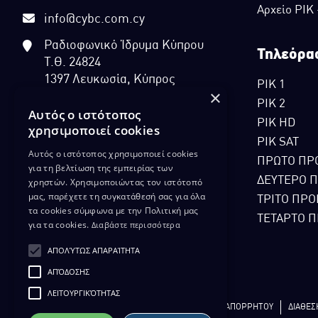
Αρχείο ΡΙΚ
info@cybc.com.cy
Ραδιοφωνικό Ίδρυμα Κύπρου
Τηλεόρα
Τ.Θ. 24824
1397 Λευκωσία, Κύπρος
ΡΙΚ 1
×
ΡΙΚ 2
Αυτός ο ιστότοπος
ΡΙΚ HD
χρησιμοποιεί cookies
ΡΙΚ SAT
Αυτός ο ιστότοπος χρησιμοποιεί cookies
ΠΡΩΤΟ ΠΡ
για τη βελτίωση της εμπειρίας των
ΔΕΥΤΕΡΟ 
χρηστών. Χρησιμοποιώντας τον ιστότοπό
μας, παρέχετε τη συγκατάθεσή σας για όλα
ΤΡΙΤΟ ΠΡΟ
τα cookies σύμφωνα με την Πολιτική μας
ΤΕΤΑΡΤΟ Π
για τα cookies.
Διαβάστε περισσότερα
ΑΠΟΛΎΤΩΣ ΑΠΑΡΑΊΤΗΤΑ
ΑΠΌΔΟΣΗΣ
ΛΕΙΤΟΥΡΓΙΚΌΤΗΤΑΣ
ΔΙΚΑΙΩΜΑ ΠΡΟΣΤΑΣΙΑΣ ΔΕΔΟΜΕΝΩΝ
ΠΟΛΙΤΙΚΗ ΑΠΟΡΡΗΤΟΥ
ΔΙΑΘΕΣ