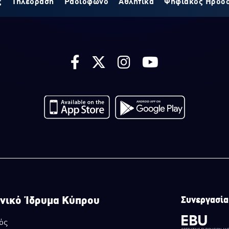
ς
Τηλεόραση
Ραδιόφωνο
Αθλητικά
Ψηφιακός Ηρόδ
νικό Ίδρυμα Κύπρου
Συνεργασία
ός