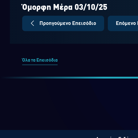
seconds
Volume
90%
Όμορφη Μέρα 03/10/25
Προηγούμενο Επεισόδιο
Επόμενο 
Όλα τα Επεισόδια