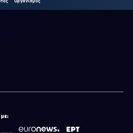
οτος
Οργανισμός
 με: