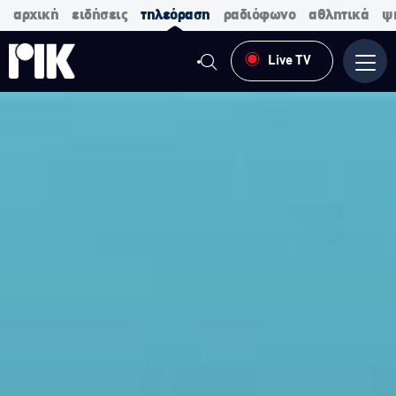
αρχική
ειδήσεις
τηλεόραση
ραδιόφωνο
αθλητικά
ψ
Live TV
Μενο