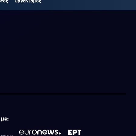
οτος
Οργανισμός
 με: