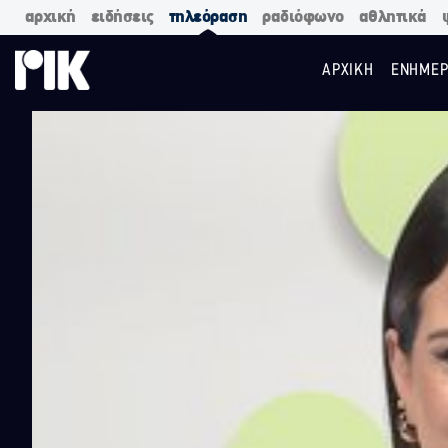
αρχική
ειδήσεις
τηλεόραση
ραδιόφωνο
αθλητικά
ΑΡΧΙΚΗ
ΕΝΗΜΕΡ