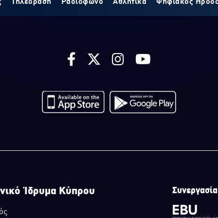
ς
Τηλεόραση
Ραδιόφωνο
Αθλητικά
Ψηφιακός Ηρόδ
νικό Ίδρυμα Κύπρου
Συνεργασία
ός