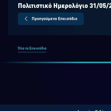
seconds
Volume
90%
Πολιτιστικό Ημερολόγιο 31/05/
Προηγούμενο Επεισόδιο
Όλα τα Επεισόδια