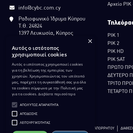
Αρχείο ΡΙΚ
info@cybc.com.cy
Ραδιοφωνικό Ίδρυμα Κύπρου
Τηλεόρα
Τ.Θ. 24824
1397 Λευκωσία, Κύπρος
ΡΙΚ 1
×
ΡΙΚ 2
Αυτός ο ιστότοπος
ΡΙΚ HD
χρησιμοποιεί cookies
ΡΙΚ SAT
Αυτός ο ιστότοπος χρησιμοποιεί cookies
ΠΡΩΤΟ ΠΡ
για τη βελτίωση της εμπειρίας των
ΔΕΥΤΕΡΟ 
χρηστών. Χρησιμοποιώντας τον ιστότοπό
μας, παρέχετε τη συγκατάθεσή σας για όλα
ΤΡΙΤΟ ΠΡΟ
τα cookies σύμφωνα με την Πολιτική μας
ΤΕΤΑΡΤΟ Π
για τα cookies.
Διαβάστε περισσότερα
ΑΠΟΛΎΤΩΣ ΑΠΑΡΑΊΤΗΤΑ
ΑΠΌΔΟΣΗΣ
ΛΕΙΤΟΥΡΓΙΚΌΤΗΤΑΣ
ΔΙΚΑΙΩΜΑ ΠΡΟΣΤΑΣΙΑΣ ΔΕΔΟΜΕΝΩΝ
ΠΟΛΙΤΙΚΗ ΑΠΟΡΡΗΤΟΥ
ΔΙΑΘΕΣ