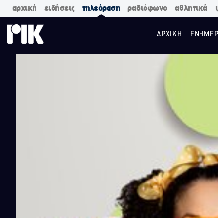
αρχική
ειδήσεις
τηλεόραση
ραδιόφωνο
αθλητικά
ΑΡΧΙΚΗ
ΕΝΗΜΕΡ