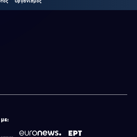
οτος
Οργανισμός
 με: