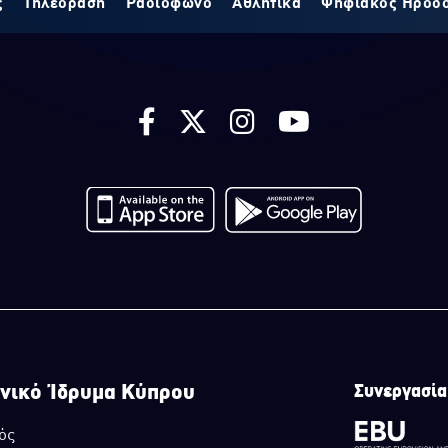
ς
Τηλεόραση
Ραδιόφωνο
Αθλητικά
Ψηφιακός Ηρόδ
νικό Ίδρυμα Κύπρου
Συνεργασία
ός