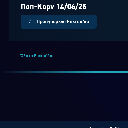
seconds
Volume
90%
Ποπ-Κορν 14/06/25
Προηγούμενο Επεισόδιο
Όλα τα Επεισόδια