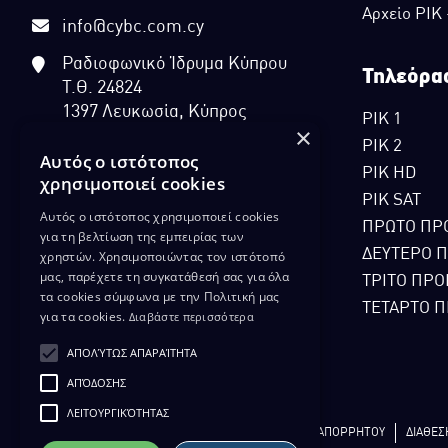
Αρχείο ΡΙΚ
info@cybc.com.cy
Ραδιοφωνικό Ίδρυμα Κύπρου
Τηλεόρα
Τ.Θ. 24824
1397 Λευκωσία, Κύπρος
ΡΙΚ 1
×
ΡΙΚ 2
Αυτός ο ιστότοπος
ΡΙΚ HD
χρησιμοποιεί cookies
ΡΙΚ SAT
Αυτός ο ιστότοπος χρησιμοποιεί cookies
ΠΡΩΤΟ ΠΡ
για τη βελτίωση της εμπειρίας των
ΔΕΥΤΕΡΟ 
χρηστών. Χρησιμοποιώντας τον ιστότοπό
μας, παρέχετε τη συγκατάθεσή σας για όλα
ΤΡΙΤΟ ΠΡΟ
τα cookies σύμφωνα με την Πολιτική μας
ΤΕΤΑΡΤΟ Π
για τα cookies.
Διαβάστε περισσότερα
ΑΠΟΛΎΤΩΣ ΑΠΑΡΑΊΤΗΤΑ
ΑΠΌΔΟΣΗΣ
ΛΕΙΤΟΥΡΓΙΚΌΤΗΤΑΣ
ΔΙΚΑΙΩΜΑ ΠΡΟΣΤΑΣΙΑΣ ΔΕΔΟΜΕΝΩΝ
ΠΟΛΙΤΙΚΗ ΑΠΟΡΡΗΤΟΥ
ΔΙΑΘΕΣ