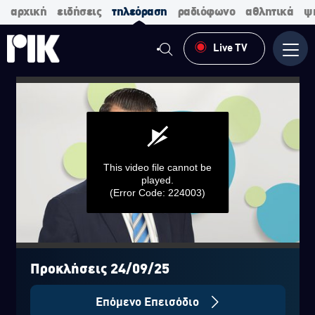
αρχική
ειδήσεις
τηλεόραση
ραδιόφωνο
αθλητικά
ψ
Live TV
Μενο
This video file cannot be
played.
(Error Code: 224003)
0
seconds
of
Προκλήσεις 24/09/25
0
seconds
Επόμενο Επεισόδιο