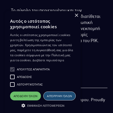
Το σύνολο του περιεχομένου και των
×
υπηρεσιών της ιστοσελίδας του ΡΙΚ διατίθεται
Αυτός ο ιστότοπος
στους επισκέπτες αυστηρά για προσωπική
χρησιμοποιεί cookies
χρήση. Απαγορεύεται η χρήση ή επανεκπομπή
του, σε οποιοδήποτε μορφή, με ή χωρίς
Αυτός ο ιστότοπος χρησιμοποιεί cookies
για τη βελτίωση της εμπειρίας των
επεξεργασία και χωρίς γραπτή άδεια του ΡΙΚ.
χρηστών. Χρησιμοποιώντας τον ιστότοπό
μας, παρέχετε τη συγκατάθεσή σας για όλα
τα cookies σύμφωνα με την Πολιτική μας
για τα cookies.
Διαβάστε περισσότερα
ΔΙΚΑΙΩΜΑ ΠΡΟΣΤΑΣΙΑΣ ΔΕΔΟΜΕΝΩΝ
ΑΠΟΛΎΤΩΣ ΑΠΑΡΑΊΤΗΤΑ
ΠΟΛΙΤΙΚΗ ΑΠΟΡΡΗΤΟΥ
ΑΠΌΔΟΣΗΣ
ΔΙΑΘΕΣΗ ΑΡΧΕΙΑΚΟΥ ΥΛΙΚΟΥ
ΠΟΛΙΤΙΚΗ ΑΠΟΡΡΗΤΟΥ EUROVISION
ΛΕΙΤΟΥΡΓΙΚΌΤΗΤΑΣ
ΑΠΟΔΟΧΉ ΌΛΩΝ
ΑΠΌΡΡΙΨΗ ΌΛΩΝ
Copyright 2026 Ραδιοφωνικό Ίδρυμα Κύπρου. Proudly
ΕΜΦΆΝΙΣΗ ΛΕΠΤΟΜΕΡΕΙΏΝ
developed by
Pixel Actions
for ΡΙΚ