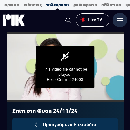
αρχική
ειδήσεις
τηλεόραση
ραδιόφωνο
αθλητικά
ψ
Live TV
Μενο
This video file cannot be
played.
(Error Code: 224003)
0
seconds
of
Σπίτι στη Φύση 24/11/24
0
seconds
Προηγούμενο Επεισόδιο