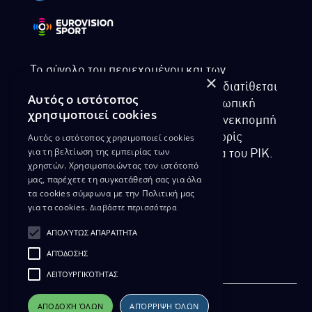
Το σύνολο του περιεχομένου και των
×
υπηρεσιών της ιστοσελίδας του ΡΙΚ διατίθεται
Αυτός ο ιστότοπος
στους επισκέπτες αυστηρά για προσωπική
χρησιμοποιεί cookies
χρήση. Απαγορεύεται η χρήση ή επανεκπομπή
Αυτός ο ιστότοπος χρησιμοποιεί cookies
του, σε οποιοδήποτε μορφή, με ή χωρίς
για τη βελτίωση της εμπειρίας των
επεξεργασία και χωρίς γραπτή άδεια του ΡΙΚ.
χρηστών. Χρησιμοποιώντας τον ιστότοπό
μας, παρέχετε τη συγκατάθεσή σας για όλα
τα cookies σύμφωνα με την Πολιτική μας
για τα cookies.
Διαβάστε περισσότερα
ΔΙΚΑΙΩΜΑ ΠΡΟΣΤΑΣΙΑΣ ΔΕΔΟΜΕΝΩΝ
ΑΠΟΛΎΤΩΣ ΑΠΑΡΑΊΤΗΤΑ
ΠΟΛΙΤΙΚΗ ΑΠΟΡΡΗΤΟΥ
ΑΠΌΔΟΣΗΣ
ΔΙΑΘΕΣΗ ΑΡΧΕΙΑΚΟΥ ΥΛΙΚΟΥ
ΠΟΛΙΤΙΚΗ ΑΠΟΡΡΗΤΟΥ EUROVISION
ΛΕΙΤΟΥΡΓΙΚΌΤΗΤΑΣ
ΑΠΟΔΟΧΉ ΌΛΩΝ
ΑΠΌΡΡΙΨΗ ΌΛΩΝ