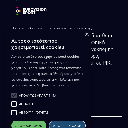
Το σύνολο του περιεχομένου και των
×
υπηρεσιών της ιστοσελίδας του ΡΙΚ διατίθεται
Αυτός ο ιστότοπος
στους επισκέπτες αυστηρά για προσωπική
χρησιμοποιεί cookies
χρήση. Απαγορεύεται η χρήση ή επανεκπομπή
Αυτός ο ιστότοπος χρησιμοποιεί cookies
του, σε οποιοδήποτε μορφή, με ή χωρίς
για τη βελτίωση της εμπειρίας των
επεξεργασία και χωρίς γραπτή άδεια του ΡΙΚ.
χρηστών. Χρησιμοποιώντας τον ιστότοπό
μας, παρέχετε τη συγκατάθεσή σας για όλα
τα cookies σύμφωνα με την Πολιτική μας
για τα cookies.
Διαβάστε περισσότερα
ΔΙΚΑΙΩΜΑ ΠΡΟΣΤΑΣΙΑΣ ΔΕΔΟΜΕΝΩΝ
ΑΠΟΛΎΤΩΣ ΑΠΑΡΑΊΤΗΤΑ
ΠΟΛΙΤΙΚΗ ΑΠΟΡΡΗΤΟΥ
ΑΠΌΔΟΣΗΣ
ΔΙΑΘΕΣΗ ΑΡΧΕΙΑΚΟΥ ΥΛΙΚΟΥ
ΠΟΛΙΤΙΚΗ ΑΠΟΡΡΗΤΟΥ EUROVISION
ΛΕΙΤΟΥΡΓΙΚΌΤΗΤΑΣ
ΑΠΟΔΟΧΉ ΌΛΩΝ
ΑΠΌΡΡΙΨΗ ΌΛΩΝ