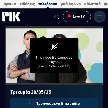
αρχική
ειδήσεις
τηλεόραση
ραδιόφωνο
αθλητικά
ψ
Live TV
Μενο
This video file cannot be
played.
(Error Code: 224003)
0
seconds
of
Τρικυμία 28/05/25
0
seconds
Προηγούμενο Επεισόδιο