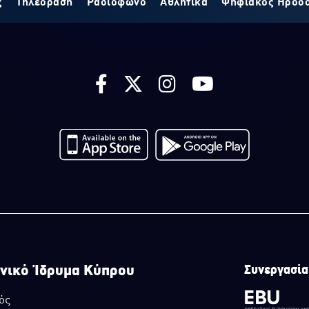
ς
Τηλεόραση
Ραδιόφωνο
Αθλητικά
Ψηφιακός Ηρόδ
νικό Ίδρυμα Κύπρου
Συνεργασία
ός