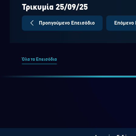
seconds
Volume
90%
Τρικυμία 25/09/25
Προηγούμενο Επεισόδιο
Επόμενο 
Όλα τα Επεισόδια