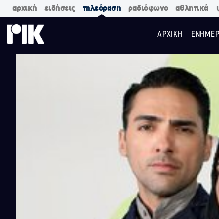
αρχική
ειδήσεις
τηλεόραση
ραδιόφωνο
αθλητικά
ΑΡΧΙΚΗ
ΕΝΗΜΕΡ