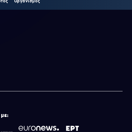
οτος
Οργανισμός
 με: