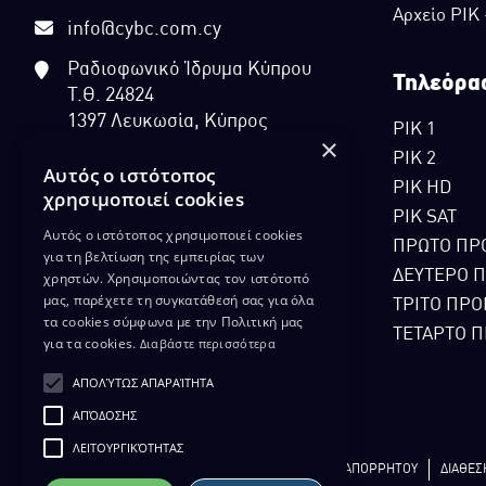
Αρχείο ΡΙΚ
info@cybc.com.cy
Ραδιοφωνικό Ίδρυμα Κύπρου
Τηλεόρα
Τ.Θ. 24824
1397 Λευκωσία, Κύπρος
ΡΙΚ 1
×
ΡΙΚ 2
Αυτός ο ιστότοπος
ΡΙΚ HD
χρησιμοποιεί cookies
ΡΙΚ SAT
Αυτός ο ιστότοπος χρησιμοποιεί cookies
ΠΡΩΤΟ ΠΡ
για τη βελτίωση της εμπειρίας των
ΔΕΥΤΕΡΟ 
χρηστών. Χρησιμοποιώντας τον ιστότοπό
μας, παρέχετε τη συγκατάθεσή σας για όλα
ΤΡΙΤΟ ΠΡΟ
τα cookies σύμφωνα με την Πολιτική μας
ΤΕΤΑΡΤΟ Π
για τα cookies.
Διαβάστε περισσότερα
ΑΠΟΛΎΤΩΣ ΑΠΑΡΑΊΤΗΤΑ
ΑΠΌΔΟΣΗΣ
ΛΕΙΤΟΥΡΓΙΚΌΤΗΤΑΣ
ΔΙΚΑΙΩΜΑ ΠΡΟΣΤΑΣΙΑΣ ΔΕΔΟΜΕΝΩΝ
ΠΟΛΙΤΙΚΗ ΑΠΟΡΡΗΤΟΥ
ΔΙΑΘΕΣ