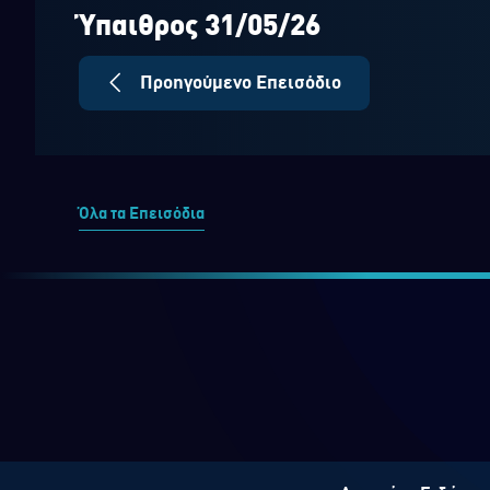
seconds
Volume
90%
Ύπαιθρος 31/05/26
Προηγούμενο Επεισόδιο
Όλα τα Επεισόδια