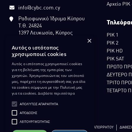
Αρχείο ΡΙΚ
info@cybc.com.cy
Ραδιοφωνικό Ίδρυμα Κύπρου
Τηλεόρα
Τ.Θ. 24824
1397 Λευκωσία, Κύπρος
ΡΙΚ 1
×
ΡΙΚ 2
Αυτός ο ιστότοπος
ΡΙΚ HD
χρησιμοποιεί cookies
ΡΙΚ SAT
Αυτός ο ιστότοπος χρησιμοποιεί cookies
ΠΡΩΤΟ ΠΡ
για τη βελτίωση της εμπειρίας των
ΔΕΥΤΕΡΟ 
χρηστών. Χρησιμοποιώντας τον ιστότοπό
μας, παρέχετε τη συγκατάθεσή σας για όλα
ΤΡΙΤΟ ΠΡΟ
τα cookies σύμφωνα με την Πολιτική μας
ΤΕΤΑΡΤΟ Π
για τα cookies.
Διαβάστε περισσότερα
ΑΠΟΛΎΤΩΣ ΑΠΑΡΑΊΤΗΤΑ
ΑΠΌΔΟΣΗΣ
ΛΕΙΤΟΥΡΓΙΚΌΤΗΤΑΣ
ΔΙΚΑΙΩΜΑ ΠΡΟΣΤΑΣΙΑΣ ΔΕΔΟΜΕΝΩΝ
ΠΟΛΙΤΙΚΗ ΑΠΟΡΡΗΤΟΥ
ΔΙΑΘΕΣ