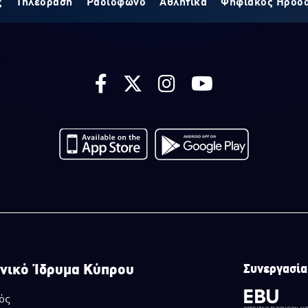
ς
Τηλεόραση
Ραδιόφωνο
Αθλητικά
Ψηφιακός Ηρόδ
νικό Ίδρυμα Κύπρου
Συνεργασία
ός