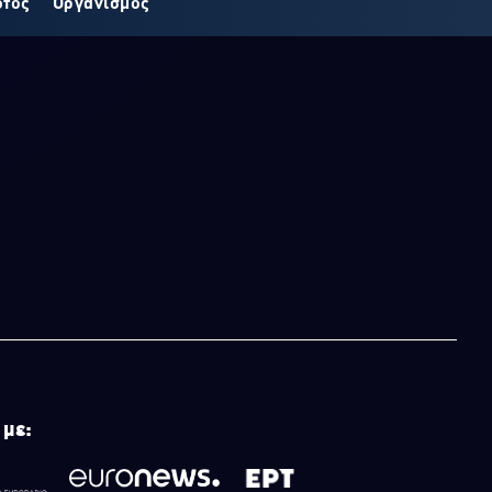
οτος
Οργανισμός
 με: